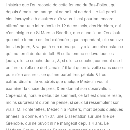
l'histoire que l'on raconte de cette femme du Bas-Poitou, qui
depuis 8 mois, ne mange, ni ne boit, ni ne dort. Le fait paroit
bien incroyable à d'autres qu'à vous. Il est pourtant encore
affirmé par une lettre écrite le 12 de ce mois, des Herbiers, qui
n'est éloigné de St Mars-la Réorthe, que d'une lieue. On ajoute
que cette femme est fort exténuée ; que cependant, elle se leve
tous les jours, & vaque à son ménage. Il y a là une circonstance
qui me feroit douter du fait. Si cette femme se leve tous les
jours, elle se couche donc ; &, si elle se couche, comment ose-t-
on jurer qu'elle ne dort jamais ? il faut qu'on la veille sans cesse
pour s'en assurer : ce qui me paroît très-pénible & très-
extraordinaire. Je voudrois que quelque Médecin voulût
examiner la chose de près, & en donnât son observation.
Cependant, hors le défaut de sommeil, ce fait est dans le reste,
moins surprenant qu'on ne pense, si ceux lui ressemblent son
vrais. M. Fontenettes, Médecin à Poitiers, mort depuis quelques
années, a donné, en 1737, une Dissertation sur une fille de
Grenoble, qui ne buvoit ni ne mangeoit depuis 4 ans. Le