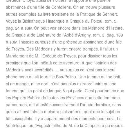
Médecin Citoys, aussi de Poitiers, a rapporté une pareille
abstinence d'une fille de Confollens. On en trouve plusieurs
autres exemples au livre troisieme de la Pratique de Sennert.
Voyez la Bibliotheque Historique & Critique du Poitou, tom. 5,
pag. 24 & suiv. On peut voir encore dans les Mémoire d'Histoire,
de Critique & de Littérature de l'Abbé d'Artigny, tom. 3, pag. 169
& suiv. l'histoire curieuse d'une prétendue abstinence d'une fille
de Troyes. Des Médecins y furent encore trompés. Il fallut un
Mandement de M. l'Evêque de Troyes, pour dissiper tous les
prestiges que l'on mêla à cette aventure, & que l'opinion des
Médecins avoit accrédités … au surplus ce n'est pas le seul
phénomene qu'ait fourni le Bas-Poitou. Une femme qui ne boit,
ni ne mange, ni ne dort, n'est pas plus extraordinaire qu'une
femme qui n'a point de langue & qui parle. C'est pourtant ce que
les Papiers Publics de toutes les Provinces que cette femme a
parcourues, ont attesté successivement l'année dernière, sans
qu'on ait ové faire la moindre plaisanterie, quoi-que le sujet en
fût susceptible. Il y a apparemment des moments pour cela. Le
Ventriloque, ou l'Engastrimithe de M. de la Chapelle a pu depuis