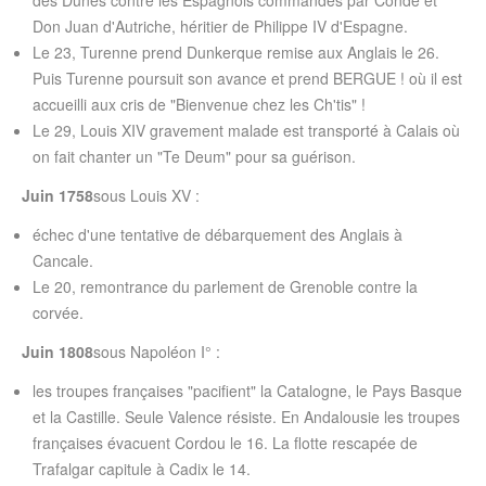
des Dunes contre les Espagnols commandés par Condé et
Don Juan d'Autriche, héritier de Philippe IV d'Espagne.
Le 23, Turenne prend Dunkerque remise aux Anglais le 26.
Puis Turenne poursuit son avance et prend BERGUE ! où il est
accueilli aux cris de "Bienvenue chez les Ch'tis" !
Le 29, Louis XIV gravement malade est transporté à Calais où
on fait chanter un "Te Deum" pour sa guérison.
Juin 1758
sous Louis XV :
échec d'une tentative de débarquement des Anglais à
Cancale.
Le 20, remontrance du parlement de Grenoble contre la
corvée.
Juin 1808
sous Napoléon I° :
les troupes françaises "pacifient" la Catalogne, le Pays Basque
et la Castille. Seule Valence résiste. En Andalousie les troupes
françaises évacuent Cordou le 16. La flotte rescapée de
Trafalgar capitule à Cadix le 14.