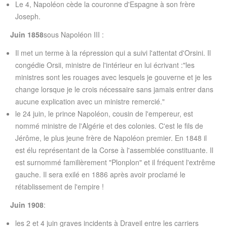
Le 4, Napoléon cède la couronne d'Espagne à son frère
Joseph.
Juin 1858
sous Napoléon III :
Il met un terme à la répression qui a suivi l'attentat d'Orsini. Il
congédie Orsii, ministre de l'intérieur en lui écrivant :"les
ministres sont les rouages avec lesquels je gouverne et je les
change lorsque je le crois nécessaire sans jamais entrer dans
aucune explication avec un ministre remercié."
le 24 juin, le prince Napoléon, cousin de l'empereur, est
nommé ministre de l'Algérie et des colonies. C'est le fils de
Jérôme, le plus jeune frère de Napoléon premier. En 1848 il
est élu représentant de la Corse à l'assemblée constituante. Il
est surnommé familièrement "Plonplon" et il fréquent l'extrême
gauche. Il sera exilé en 1886 après avoir proclamé le
rétablissement de l'empire !
Juin 1908
:
les 2 et 4 juin graves incidents à Draveil entre les carriers