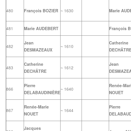
480
François BOZIER
~ 1630
Marie AU
481
Marie AUDEBERT
François 
Jean
Catherine
482
~ 1610
DESMAZEAUX
DECHÂTR
Catherine
Jean
483
~ 1612
DECHÂTRE
DESMAZE
Pierre
Renée-Mar
866
~ 1640
DELABAUDINIÈRE
NOUET
Renée-Marie
Pierre
867
~ 1644
NOUET
DELABAUD
Jacques