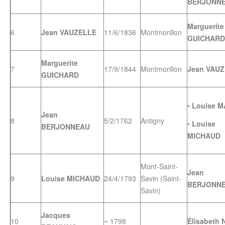
BERJONN
Marguerite
6
Jean VAUZELLE
11/6/1836
Montmorillon
GUICHARD
Marguerite
7
17/9/1844
Montmorillon
Jean VAU
GUICHARD
•
Louise 
Jean
8
5/2/1762
Antigny
•
Louise
BERJONNEAU
MICHAUD
Mont-Saint-
Jean
9
Louise MICHAUD
24/4/1793
Savin (Saint-
BERJONN
Savin)
Jacques
10
~ 1798
Élisabeth 