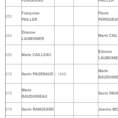
PERIQUEAU
PAILLER
Françoise
Pierre
253
PAILLER
PERIQUEA
Étienne
254
Marie CAI
LAUMONIER
Étienne
255
Marie CAILLEAU
LAUMONI
Marie
272
Savin PAGENAUD
~ 1609
BAUDUSS
Marie
273
Savin PA
BAUDUSSEAU
278
Savin RANGEARD
Jeanne M