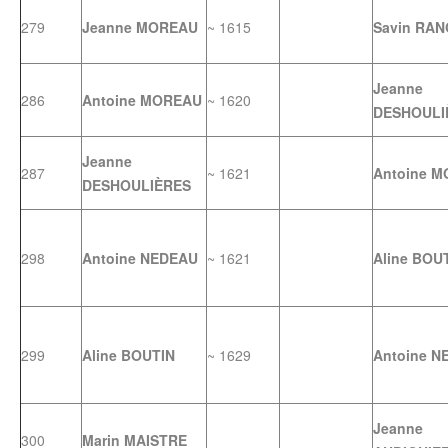
279
Jeanne MOREAU
~ 1615
Savin RA
Jeanne
286
Antoine MOREAU
~ 1620
DESHOULI
Jeanne
287
~ 1621
Antoine 
DESHOULIÈRES
298
Antoine NEDEAU
~ 1621
Aline BOU
299
Aline BOUTIN
~ 1629
Antoine N
Jeanne
300
Marin MAISTRE