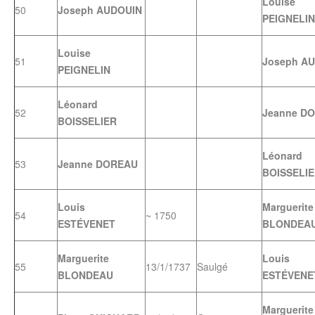
Louise
50
Joseph AUDOUIN
PEIGNELIN
Louise
51
Joseph A
PEIGNELIN
Léonard
52
Jeanne D
BOISSELIER
Léonard
53
Jeanne DOREAU
BOISSELI
Louis
Marguerite
54
~ 1750
ESTÉVENET
BLONDEA
Marguerite
Louis
55
13/1/1737
Saulgé
BLONDEAU
ESTÉVENE
Marguerite