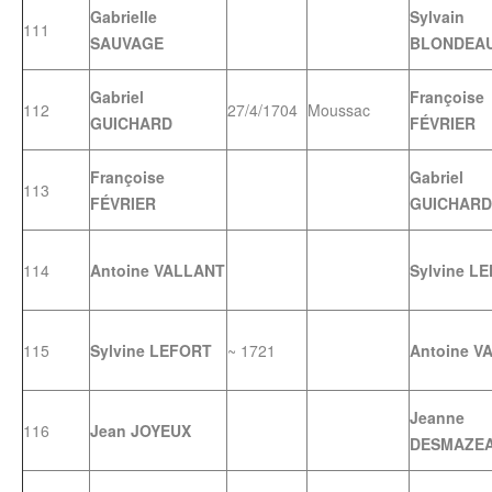
Gabrielle
Sylvain
111
SAUVAGE
BLONDEA
Gabriel
Françoise
112
27/4/1704
Moussac
GUICHARD
FÉVRIER
Françoise
Gabriel
113
FÉVRIER
GUICHARD
114
Antoine VALLANT
Sylvine L
115
Sylvine LEFORT
~ 1721
Antoine V
Jeanne
116
Jean JOYEUX
DESMAZE