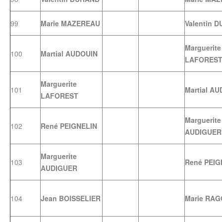
99
Marie MAZEREAU
Valentin 
Marguerite
100
Martial AUDOUIN
LAFORES
Marguerite
101
Martial A
LAFOREST
Marguerite
102
René PEIGNELIN
AUDIGUER
Marguerite
103
René PEIG
AUDIGUER
104
Jean BOISSELIER
Marie RA