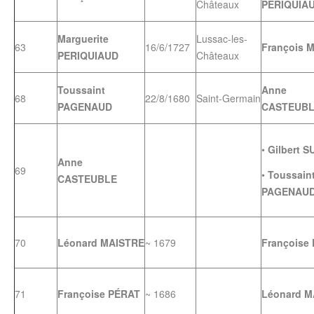
Châteaux
PERIQUIA
Marguerite
Lussac-les-
63
16/6/1727
François 
PERIQUIAUD
Châteaux
Toussaint
Anne
68
22/8/1680
Saint-Germain
PAGENAUD
CASTEUB
•
Gilbert S
Anne
69
•
Toussain
CASTEUBLE
PAGENAU
70
Léonard MAISTRE
~ 1679
Françoise
71
Françoise PÉRAT
~ 1686
Léonard M