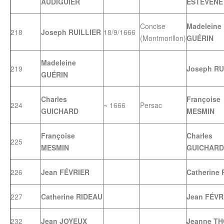
AUDIGUIER
ESTÉVENE
Concise
Madeleine
218
Joseph RUILLIER
18/9/1666
(Montmorillon)
GUÉRIN
Madeleine
219
Joseph RU
GUÉRIN
Charles
Françoise
224
~ 1666
Persac
GUICHARD
MESMIN
Françoise
Charles
225
MESMIN
GUICHARD
226
Jean FÉVRIER
Catherine
227
Catherine RIDEAU
Jean FÉVR
232
Jean JOYEUX
Jeanne T