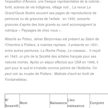
l'exposition d'Anvers, une fresque représentative de la colonie :
forêt, scènes de vie indigènes, village noir... La revue
La
Grand'Goule
illustre souvent ses pages de reproductions de
peintures ou de gravures de l'artiste : en 1930, soixante
gravures d'après des bois gravés au canif accompagnent la
rubrique « Paysages de chez nous ».
Attaché au Poitou, Jehan Berjonneau est présent au Salon de
l'Orientine à Poitiers, à maintes reprises ; il présente en 1931,
entre autres peintures,
La Roche-Posay
,
Le ruisseau
... Il reçoit
en 1943, un prix de la Société des artistes français pour ses
natures mortes. Après un séjour effectué aux USA en 1946, il
part pour le sud et s'installe comme peintre de l'Ardèche. On
peut voir au musée de Poitiers :
Matinée d'avril en forêt de
Fontainebleau
.
N°
Lieu
Nom
Naissance
Conjoint
Sosa/réf.
naissance