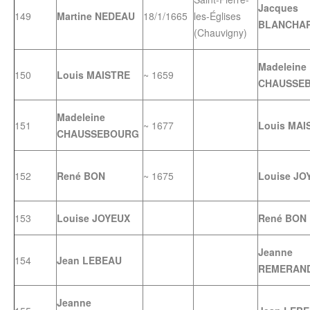
Jacques
149
Martine NEDEAU
18/1/1665
les-Églises
BLANCHA
(Chauvigny)
Madeleine
150
Louis MAISTRE
~ 1659
CHAUSSE
Madeleine
151
~ 1677
Louis MAI
CHAUSSEBOURG
152
René BON
~ 1675
Louise JO
153
Louise JOYEUX
René BON
Jeanne
154
Jean LEBEAU
REMERAN
Jeanne