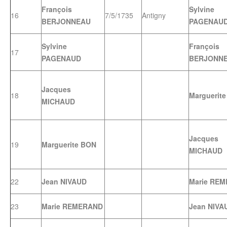
François
Sylvine
16
7/5/1735
Antigny
BERJONNEAU
PAGENAU
Sylvine
François
17
PAGENAUD
BERJONN
Jacques
18
Marguerit
MICHAUD
Jacques
19
Marguerite BON
MICHAUD
22
Jean NIVAUD
Marie RE
23
Marie REMERAND
Jean NIVA