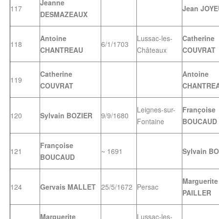
Jeanne
117
Jean JOY
DESMAZEAUX
Antoine
Lussac-les-
Catherine
118
6/1/1703
CHANTREAU
Châteaux
COUVRAT
Catherine
Antoine
119
COUVRAT
CHANTRE
Leignes-sur-
Françoise
120
Sylvain BOZIER
9/9/1680
Fontaine
BOUCAUD
Françoise
121
~ 1691
Sylvain B
BOUCAUD
Marguerite
124
Gervais MALLET
25/5/1672
Persac
PAILLER
Marguerite
Lussac-les-