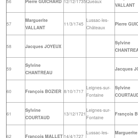
56
Pierre GUICHARD
12/12/1735
Queaux
VALLANT
Marguerite
Lussac-les-
57
11/3/1745
Pierre GU
VALLANT
Châteaux
Sylvine
58
Jacques JOYEUX
CHANTRE
Sylvine
59
Jacques 
CHANTREAU
Leignes-sur-
Sylvine
60
François BOZIER
8/10/1717
Fontaine
COURTAU
Sylvine
Leignes-sur-
61
13/12/1721
François 
COURTAUD
Fontaine
Lussac-les-
Marguerite
62
François MALLET
14/4/1727