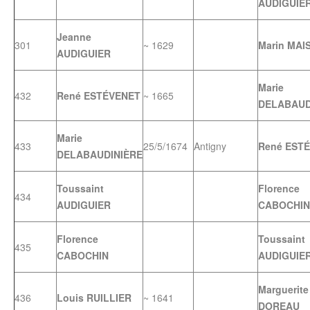
AUDIGUIE
Jeanne
301
~ 1629
Marin MAI
AUDIGUIER
Marie
432
René ESTÉVENET
~ 1665
DELABAUD
Marie
433
25/5/1674
Antigny
René EST
DELABAUDINIÈRE
Toussaint
Florence
434
AUDIGUIER
CABOCHIN
Florence
Toussaint
435
CABOCHIN
AUDIGUIE
Marguerite
436
Louis RUILLIER
~ 1641
DOREAU