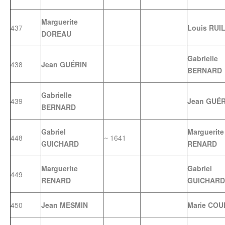
Marguerite
437
Louis RUI
DOREAU
Gabrielle
438
Jean GUÉRIN
BERNARD
Gabrielle
439
Jean GUÉR
BERNARD
Gabriel
Marguerite
448
~ 1641
GUICHARD
RENARD
Marguerite
Gabriel
449
RENARD
GUICHARD
450
Jean MESMIN
Marie CO