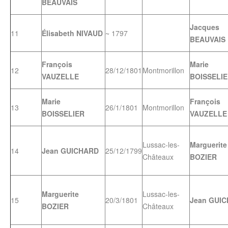
BEAUVAIS
Jacques
11
Élisabeth NIVAUD
~ 1797
BEAUVAIS
François
Marie
12
28/12/1801
Montmorillon
VAUZELLE
BOISSELI
Marie
François
13
26/1/1801
Montmorillon
BOISSELIER
VAUZELLE
Lussac-les-
Marguerite
14
Jean GUICHARD
25/12/1799
Châteaux
BOZIER
Marguerite
Lussac-les-
15
20/3/1801
Jean GUI
BOZIER
Châteaux