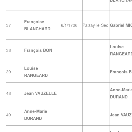
BLANCHA
Françoise
37
6/1/1726
Paizay-le-Sec
Gabriel M
BLANCHARD
Louise
38
François BON
RANGEAR
Louise
39
François 
RANGEARD
Anne-Mari
48
Jean VAUZELLE
DURAND
Anne-Marie
49
Jean VAU
DURAND