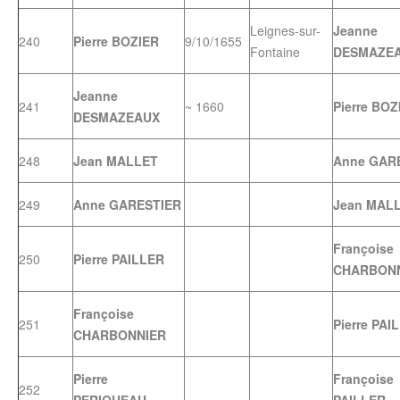
Leignes-sur-
Jeanne
240
Pierre BOZIER
9/10/1655
Fontaine
DESMAZE
Jeanne
241
~ 1660
Pierre BOZ
DESMAZEAUX
248
Jean MALLET
Anne GAR
249
Anne GARESTIER
Jean MAL
Françoise
250
Pierre PAILLER
CHARBON
Françoise
251
Pierre PAI
CHARBONNIER
Pierre
Françoise
252