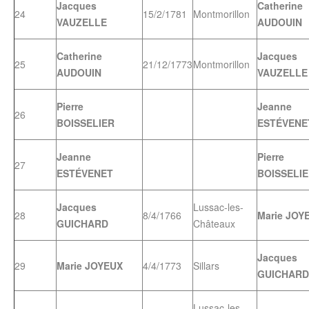
Jacques
Catherine
24
15/2/1781
Montmorillon
VAUZELLE
AUDOUIN
Catherine
Jacques
25
21/12/1773
Montmorillon
AUDOUIN
VAUZELLE
Pierre
Jeanne
26
BOISSELIER
ESTÉVENE
Jeanne
Pierre
27
ESTÉVENET
BOISSELI
Jacques
Lussac-les-
28
8/4/1766
Marie JOY
GUICHARD
Châteaux
Jacques
29
Marie JOYEUX
4/4/1773
Sillars
GUICHARD
Lussac-les-