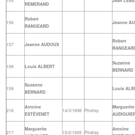
155
Jean LEB
REMERAND
Robert
156
Jeanne A
RANGEARD
Robert
157
Jeanne AUDOUX
RANGEAR
Suzanne
158
Louis ALBERT
BERNARD
Suzanne
159
Louis ALB
BERNARD
Antoine
Marguerite
216
14/3/1698
Pindray
ESTÉVENET
AUDIGUIE
Marguerite
Antoine
217
15/2/1695
Pindray