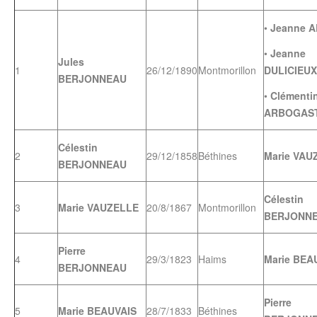
•
Jeanne 
•
Jeanne
Jules
1
26/12/1890
Montmorillon
DULICIEUX
BERJONNEAU
•
Clémenti
ARBOGAS
Célestin
2
29/12/1858
Béthines
Marie VAU
BERJONNEAU
Célestin
3
Marie VAUZELLE
20/8/1867
Montmorillon
BERJONN
Pierre
4
29/3/1823
Haims
Marie BEA
BERJONNEAU
Pierre
5
Marie BEAUVAIS
28/7/1833
Béthines