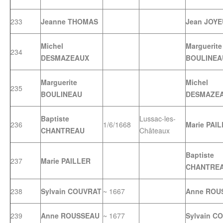
233
Jeanne THOMAS
Jean JOY
Michel
Marguerite
234
DESMAZEAUX
BOULINEA
Marguerite
Michel
235
BOULINEAU
DESMAZE
Baptiste
Lussac-les-
236
1/6/1668
Marie PAI
CHANTREAU
Châteaux
Baptiste
237
Marie PAILLER
CHANTRE
238
Sylvain COUVRAT
~ 1667
Anne ROU
239
Anne ROUSSEAU
~ 1677
Sylvain C