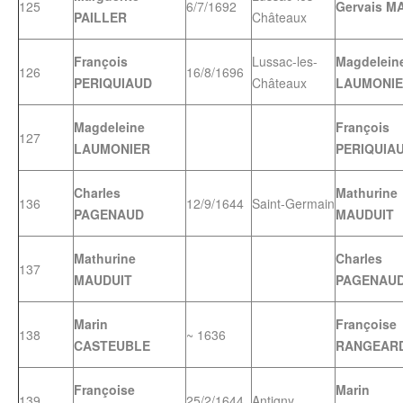
125
6/7/1692
Gervais M
PAILLER
Châteaux
François
Lussac-les-
Magdelein
126
16/8/1696
PERIQUIAUD
Châteaux
LAUMONI
Magdeleine
François
127
LAUMONIER
PERIQUIA
Charles
Mathurine
136
12/9/1644
Saint-Germain
PAGENAUD
MAUDUIT
Mathurine
Charles
137
MAUDUIT
PAGENAU
Marin
Françoise
138
~ 1636
CASTEUBLE
RANGEAR
Françoise
Marin
139
25/2/1644
Antigny