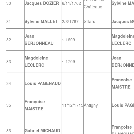
30
Jacques BOZIER
6/11/1762
Sylvine M
Châteaux
31
Sylvine MALLET
2/3/1767
Sillars
Jacques B
Jean
Magdelein
32
~ 1699
BERJONNEAU
LECLERC
Magdeleine
Jean
33
~ 1709
LECLERC
BERJONN
Françoise
34
Louis PAGENAUD
MAISTRE
Françoise
35
11/12/1715
Antigny
Louis PA
MAISTRE
Françoise
36
Gabriel MICHAUD