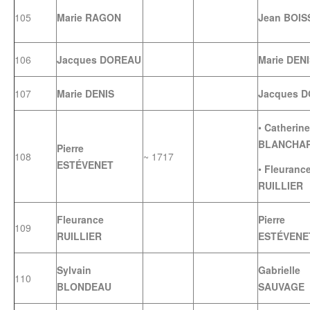
105
Marie RAGON
Jean BOIS
106
Jacques DOREAU
Marie DEN
107
Marie DENIS
Jacques 
•
Catherine
BLANCHA
Pierre
108
~ 1717
ESTÉVENET
•
Fleuranc
RUILLIER
Fleurance
Pierre
109
RUILLIER
ESTÉVENE
Sylvain
Gabrielle
110
BLONDEAU
SAUVAGE