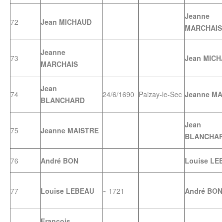
Jeanne
72
Jean MICHAUD
MARCHAIS
Jeanne
73
Jean MIC
MARCHAIS
Jean
74
24/6/1690
Paizay-le-Sec
Jeanne M
BLANCHARD
Jean
75
Jeanne MAISTRE
BLANCHA
76
André BON
Louise LE
77
Louise LEBEAU
~ 1721
André BO
François