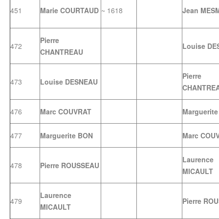
451
Marie COURTAUD
~ 1618
Jean MES
Pierre
472
Louise D
CHANTREAU
Pierre
473
Louise DESNEAU
CHANTRE
476
Marc COUVRAT
Marguerit
477
Marguerite BON
Marc COU
Laurence
478
Pierre ROUSSEAU
MICAULT
Laurence
479
Pierre RO
MICAULT