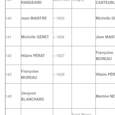
RANGEARD
CASTEUB
140
Jean MAISTRE
~ 1653
Michelle 
141
Michelle GENET
~ 1654
Jean MAIS
Françoise
142
Hilaire PÉRAT
~ 1637
MOREAU
Françoise
143
~ 1639
Hilaire PÉ
MOREAU
Jacques
148
Martine N
BLANCHARD
Saint-Pierre-