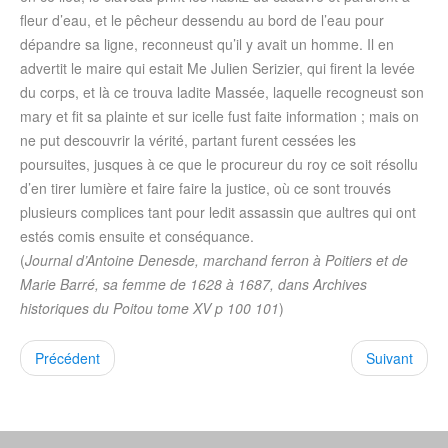
fleur d’eau, et le pêcheur dessendu au bord de l’eau pour
dépandre sa ligne, reconneust qu’il y avait un homme. Il en
advertit le maire qui estait Me Julien Serizier, qui firent la levée
du corps, et là ce trouva ladite Massée, laquelle recogneust son
mary et fit sa plainte et sur icelle fust faite information ; mais on
ne put descouvrir la vérité, partant furent cessées les
poursuites, jusques à ce que le procureur du roy ce soit résollu
d’en tirer lumière et faire faire la justice, où ce sont trouvés
plusieurs complices tant pour ledit assassin que aultres qui ont
estés comis ensuite et conséquance.
(
Journal d’Antoine Denesde, marchand ferron à Poitiers et de
Marie Barré, sa femme de 1628 à 1687, dans Archives
historiques du Poitou tome XV p 100 101
)
Précédent
Suivant