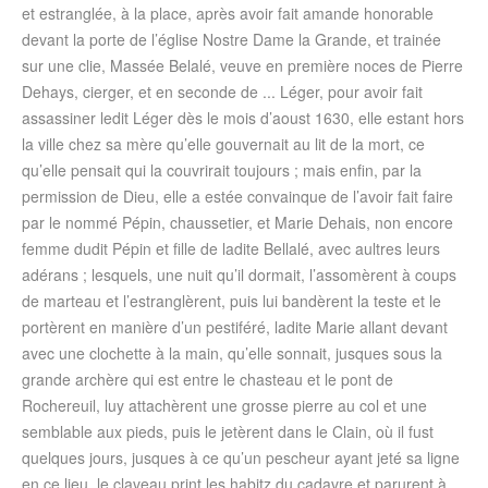
et estranglée, à la place, après avoir fait amande honorable
devant la porte de l’église Nostre Dame la Grande, et trainée
sur une clie, Massée Belalé, veuve en première noces de Pierre
Dehays, cierger, et en seconde de ... Léger, pour avoir fait
assassiner ledit Léger dès le mois d’aoust 1630, elle estant hors
la ville chez sa mère qu’elle gouvernait au lit de la mort, ce
qu’elle pensait qui la couvrirait toujours ; mais enfin, par la
permission de Dieu, elle a estée convainque de l’avoir fait faire
par le nommé Pépin, chaussetier, et Marie Dehais, non encore
femme dudit Pépin et fille de ladite Bellalé, avec aultres leurs
adérans ; lesquels, une nuit qu’il dormait, l’assomèrent à coups
de marteau et l’estranglèrent, puis lui bandèrent la teste et le
portèrent en manière d’un pestiféré, ladite Marie allant devant
avec une clochette à la main, qu’elle sonnait, jusques sous la
grande archère qui est entre le chasteau et le pont de
Rochereuil, luy attachèrent une grosse pierre au col et une
semblable aux pieds, puis le jetèrent dans le Clain, où il fust
quelques jours, jusques à ce qu’un pescheur ayant jeté sa ligne
en ce lieu, le claveau print les habitz du cadavre et parurent à