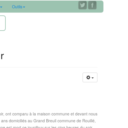
Outils
ne
r
u soir, ont comparu à la maison commune et devant nous
un ans domiciliés au Grand Breuil commune de Rouillé,
ne est mort ce jourdhuy sur les cinq heures du soir