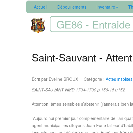
Accueil
Dépouillements
Inventaire
Th
GE86 - Entraide 
Saint-Sauvant - Attent
Écrit par
Eveline BROUX
Catégorie :
Actes insolites
SAINT-SAUVANT NMD 1794-1796 p.150-151/152
Attention, âmes sensibles s’abstenir (j’aimerais bien l
“Aujourd’hui premier jour complémentaire de l’an quat
agent municipal les citoyens Jean Funé tailleur d’hab
lesquels nous ont déclaré que Louis Funé leur frère â