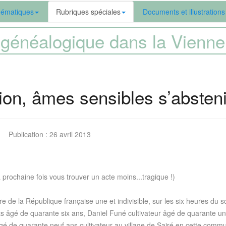
ématiques
Rubriques spéciales
Documents et illustrations
généalogique dans la Vien
ion, âmes sensibles s’absteni
Publication : 26 avril 2013
a prochaine fois vous trouver un acte moins...tragique !)
re de la République française une et indivisible, sur les six heures d
its âgé de quarante six ans, Daniel Funé cultivateur âgé de quarante 
gé de quarante neuf ans cultivateur au village de Sairé en cette commu