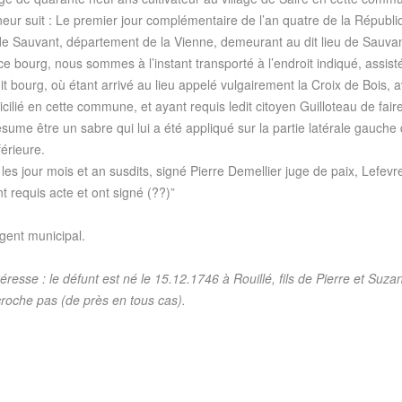
eur suit : Le premier jour complémentaire de l’an quatre de la Républiq
 de Sauvant, département de la Vienne, demeurant au dit lieu de Sauvant
e bourg, nous sommes à l’instant transporté à l’endroit indiqué, assisté
dit bourg, où étant arrivé au lieu appelé vulgairement la Croix de Bois
lié en cette commune, et ayant requis ledit citoyen Guilloteau de faire 
sume être un sabre qui lui a été appliqué sur la partie latérale gauche d
érieure.
s jour mois et an susdits, signé Pierre Demellier juge de paix, Lefevre g
t requis acte et ont signé (??)”
gent municipal.
resse : le défunt est né le 15.12.1746 à Rouillé, fils de Pierre et Su
roche pas (de près en tous cas).