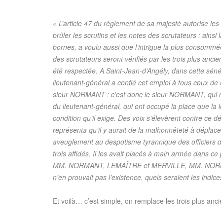
«
L’article 47 du règlement de sa majesté autorise les 
brûler les scrutins et les notes des scrutateurs : ainsi
bornes, a voulu aussi que l’intrigue la plus consommé
des scrutateurs seront vérifiés par les trois plus ancie
été respectée. A Saint-Jean-d’Angély, dans cette sénéch
lieutenant-général a confié cet emploi à tous ceux de l’
sieur NORMANT : c’est donc le sieur NORMANT, qui n’a
du lieutenant-général, qui ont occupé la place que la
condition qu’il exige. Des voix s’élevèrent contre ce 
représenta qu’il y aurait de la malhonnêteté à déplace
aveuglement au despotisme tyrannique des officiers du
trois affidés. Il les avait placés à main armée dans ce
MM. NORMANT, LEMAÎTRE et MERVILLE, MM. NORMANT, L
n’en prouvait pas l’existence, quels seraient les indice
Et voilà… c’est simple, on remplace les trois plus anci