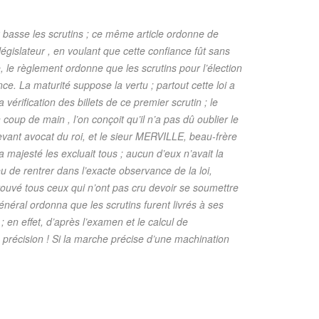
ix basse les scrutins ; ce même article ordonne de
 législateur , en voulant que cette confiance fût sans
 le règlement ordonne que les scrutins pour l’élection
nce. La maturité suppose la vertu ; partout cette loi a
érification des billets de ce premier scrutin ; le
 coup de main , l’on conçoit qu’il n’a pas dû oublier le
vant avocat du roi, et le sieur MERVILLE, beau-frère
ajesté les excluait tous ; aucun d’eux n’avait la
u de rentrer dans l’exacte observance de la loi,
prouvé tous ceux qui n’ont pas cru devoir se soumettre
néral ordonna que les scrutins furent livrés à ses
 en effet, d’après l’examen et le calcul de
cision ! Si la marche précise d’une machination