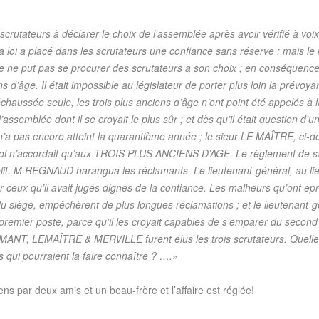
scrutateurs à déclarer le choix de l’assemblée après avoir vérifié à vo
 la loi a placé dans les scrutateurs une confiance sans réserve ; mais le
e ne put pas se procurer des scrutateurs a son choix ; en conséquence,
ns d’âge. Il était impossible au législateur de porter plus loin la prévoya
aussée seule, les trois plus anciens d’âge n’ont point été appelés à la v
assemblée dont il se croyait le plus sûr ; et dès qu’il était question d’un
 pas encore atteint la quarantième année ; le sieur LE MAÎTRE, ci-de
 loi n’accordait qu’aux TROIS PLUS ANCIENS D’AGE. Le règlement de sa m
délit. M REGNAUD harangua les réclamants. Le lieutenant-général, au lie
r ceux qu’il avait jugés dignes de la confiance. Les malheurs qu’ont é
 siège, empêchèrent de plus longues réclamations ; et le lieutenant-gé
 premier poste, parce qu’il les croyait capables de s’emparer du second ;
EMAÎTRE & MERVILLE furent élus les trois scrutateurs. Quelle pré
s qui pourraient la faire connaître ? ….
»
ens par deux amis et un beau-frère et l’affaire est réglée!