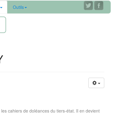
Outils
ne
Y
les cahiers de doléances du tiers-état. Il en devient