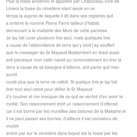
Plus la fosse ancienne et appellée par Chaboceau curé de
Liniers la fosse du cimetière etant seule en ce
temps la aupres de laquelle il dit dans ses registres quil
a enterré le nommé Pierre Ferre tailleur d’habits
demeurant à la maitairie des Murs de cette paroisse.
Je lay fait curer plusieurs fois seul, mais quelques fois
a cause de l’abbondance de terre qui y etoit j’ay souffert
que le messager du Sr Mayaud Boislambert en tirast aussi
soit parceque mon valet navoit pu commodement en tirer la
terre a cause de sa besogne d’ailleurs, soit parce quil men
auroit
couté plus que la terre ne valloit. Si quelque fois je lay fait
tirer tout seul cetoit pour défier le Sr Mayaud
d’y toucher et me mocquer de ce quil se ventoit d’en avoir la
moitié. Son raisonnement etoit un raisonnement d’offensé
car il est borné par les murailles des clotures de la Maitairie et
il ne peut passer ses bornes, d’ailleurs il est convaincu de
vouloir
antrer par sur le cimetiere dans lequel est la fosse par les