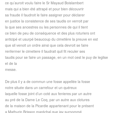
ce qu’auroit voulu faire le Sr Mayaud Boislambert
mais qui a bien été attrapé et pour bien découvrir
sa fraude il faudroit le faire assigner pour déclarer
en justice la consistence de ses taudis on verroit par
la que ses ancestres ou les personnes de qui il tient
ce bien de peu de conséquence et des plus roturiers ont
anticipé et usurpé beaucoup du cimetière la preuve en est
que sil venoit un ordre ainsi que cela devroit se faire
renfermer le cimetiere il faudrait quil fit reculer ses
taudis pour se faire un passage, en un mot cest le puy de leglise
et de la
messe.
De plus il y a de commun une fosse appellée la fosse
notre située dans un carrefour et un quéreux
laquelle fosse joint d’un coté aux fenieres par un autre
au pré de la Dame Le Coq, par un autre aux clotures
de la maison de la Picardie appartenant pour le présent
a Mathurin Brisson maréchal que jay surnommé