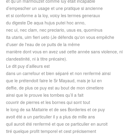
et qu’un marmouzet comme luy était incapable
d’empescher un usage et une pratique si ancienne
et si conforme a la loy, voicy les termes generaux
du digeste De aqua hujus putei hoc anno,
nec ui, nec clam, nec preciario, usus es, quominus
ita utaris, uim fieri ueto (Je défends qu'on vous empêche
d'user de l'eau de ce puits de la même
manière dont vous en avez usé cette année sans violence, ni
clandestinité, ni à titre précaire).
Le dit puy d’ailleurs est
dans un carrefour et bien séparé et non renfermé ainsi
que le prétendoit faire le Sr Mayaud, mais je lui en
deffie, de plus ce puy est au bout de mon cimetiere
ainsi que le prouve les tombes qu’il a fait
couvrir de pierres et les bornes qui sont tout
le long de sa Maitairie et de ses Borderies et ce puy
avoit été a un particulier il y a plus de mille ans
quil auroit été renfermé et que ce particulier en auroit
tiré quelque profit temporel et cest précisement