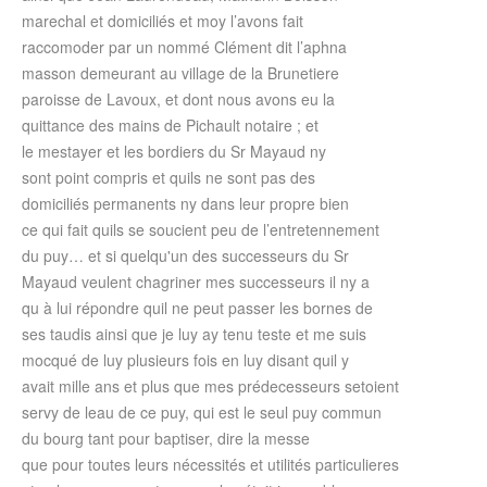
marechal et domiciliés et moy l’avons fait
raccomoder par un nommé Clément dit l’aphna
masson demeurant au village de la Brunetiere
paroisse de Lavoux, et dont nous avons eu la
quittance des mains de Pichault notaire ; et
le mestayer et les bordiers du Sr Mayaud ny
sont point compris et quils ne sont pas des
domiciliés permanents ny dans leur propre bien
ce qui fait quils se soucient peu de l’entretennement
du puy… et si quelqu'un des successeurs du Sr
Mayaud veulent chagriner mes successeurs il ny a
qu à lui répondre quil ne peut passer les bornes de
ses taudis ainsi que je luy ay tenu teste et me suis
mocqué de luy plusieurs fois en luy disant quil y
avait mille ans et plus que mes prédecesseurs setoient
servy de leau de ce puy, qui est le seul puy commun
du bourg tant pour baptiser, dire la messe
que pour toutes leurs nécessités et utilités particulieres