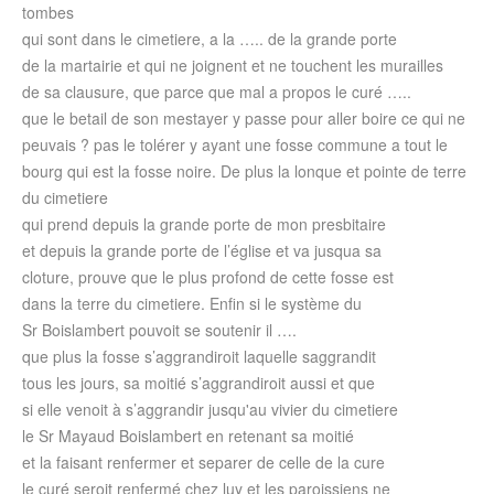
tombes
qui sont dans le cimetiere, a la ….. de la grande porte
de la martairie et qui ne joignent et ne touchent les murailles
de sa clausure, que parce que mal a propos le curé …..
que le betail de son mestayer y passe pour aller boire ce qui ne
peuvais ? pas le tolérer y ayant une fosse commune a tout le
bourg qui est la fosse noire. De plus la lonque et pointe de terre
du cimetiere
qui prend depuis la grande porte de mon presbitaire
et depuis la grande porte de l’église et va jusqua sa
cloture, prouve que le plus profond de cette fosse est
dans la terre du cimetiere. Enfin si le système du
Sr Boislambert pouvoit se soutenir il ….
que plus la fosse s’aggrandiroit laquelle saggrandit
tous les jours, sa moitié s’aggrandiroit aussi et que
si elle venoit à s’aggrandir jusqu'au vivier du cimetiere
le Sr Mayaud Boislambert en retenant sa moitié
et la faisant renfermer et separer de celle de la cure
le curé seroit renfermé chez luy et les paroissiens ne