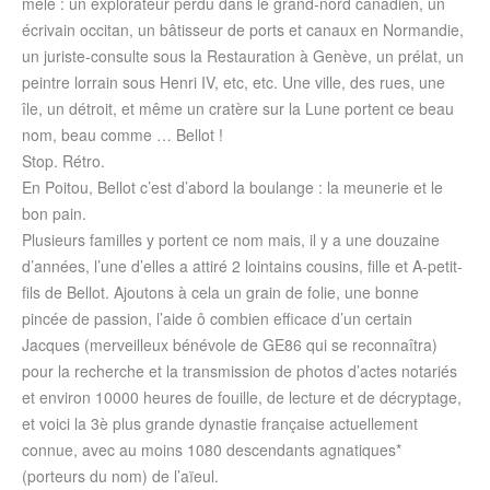
mêle : un explorateur perdu dans le grand-nord canadien, un
écrivain occitan, un bâtisseur de ports et canaux en Normandie,
un juriste-consulte sous la Restauration à Genève, un prélat, un
peintre lorrain sous Henri IV, etc, etc. Une ville, des rues, une
île, un détroit, et même un cratère sur la Lune portent ce beau
nom, beau comme … Bellot !
Stop. Rétro.
En Poitou, Bellot c’est d’abord la boulange : la meunerie et le
bon pain.
Plusieurs familles y portent ce nom mais, il y a une douzaine
d’années, l’une d’elles a attiré 2 lointains cousins, fille et A-petit-
fils de Bellot. Ajoutons à cela un grain de folie, une bonne
pincée de passion, l’aide ô combien efficace d’un certain
Jacques (merveilleux bénévole de GE86 qui se reconnaîtra)
pour la recherche et la transmission de photos d’actes notariés
et environ 10000 heures de fouille, de lecture et de décryptage,
et voici la 3è plus grande dynastie française actuellement
connue, avec au moins 1080 descendants agnatiques*
(porteurs du nom) de l’aïeul.