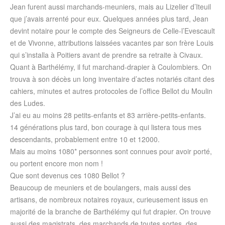
Jean furent aussi marchands-meuniers, mais au Lizelier d’Iteuil
que j’avais arrenté pour eux. Quelques années plus tard, Jean
devint notaire pour le compte des Seigneurs de Celle-l’Evescault
et de Vivonne, attributions laissées vacantes par son frère Louis
qui s’installa à Poitiers avant de prendre sa retraite à Civaux.
Quant à Barthélémy, il fut marchand-drapier à Coulombiers. On
trouva à son décès un long inventaire d’actes notariés citant des
cahiers, minutes et autres protocoles de l’office Bellot du Moulin
des Ludes.
J’ai eu au moins 28 petits-enfants et 83 arrière-petits-enfants.
14 générations plus tard, bon courage à qui listera tous mes
descendants, probablement entre 10 et 12000.
Mais au moins 1080* personnes sont connues pour avoir porté,
ou portent encore mon nom !
Que sont devenus ces 1080 Bellot ?
Beaucoup de meuniers et de boulangers, mais aussi des
artisans, de nombreux notaires royaux, curieusement issus en
majorité de la branche de Barthélémy qui fut drapier. On trouve
aussi des magistrats, des marchands de toutes sortes, des