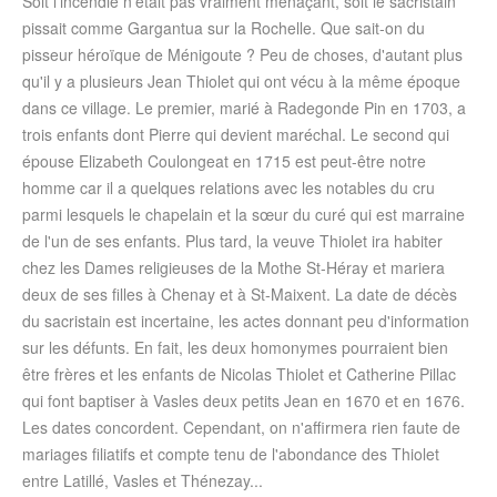
Soit l'incendie n'était pas vraiment menaçant, soit le sacristain
pissait comme Gargantua sur la Rochelle. Que sait-on du
pisseur héroïque de Ménigoute ? Peu de choses, d'autant plus
qu'il y a plusieurs Jean Thiolet qui ont vécu à la même époque
dans ce village. Le premier, marié à Radegonde Pin en 1703, a
trois enfants dont Pierre qui devient maréchal. Le second qui
épouse Elizabeth Coulongeat en 1715 est peut-être notre
homme car il a quelques relations avec les notables du cru
parmi lesquels le chapelain et la sœur du curé qui est marraine
de l'un de ses enfants. Plus tard, la veuve Thiolet ira habiter
chez les Dames religieuses de la Mothe St-Héray et mariera
deux de ses filles à Chenay et à St-Maixent. La date de décès
du sacristain est incertaine, les actes donnant peu d'information
sur les défunts. En fait, les deux homonymes pourraient bien
être frères et les enfants de Nicolas Thiolet et Catherine Pillac
qui font baptiser à Vasles deux petits Jean en 1670 et en 1676.
Les dates concordent. Cependant, on n'affirmera rien faute de
mariages filiatifs et compte tenu de l'abondance des Thiolet
entre Latillé, Vasles et Thénezay...