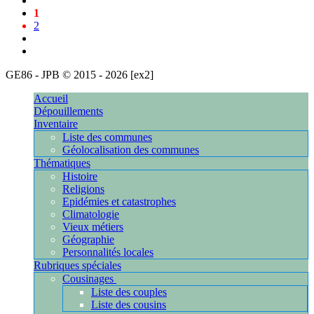
1
2
GE86 - JPB © 2015 - 2026 [ex2]
[10.5.162.114]
Accueil
Dépouillements
Inventaire
Liste des communes
Géolocalisation des communes
Thématiques
Histoire
Religions
Epidémies et catastrophes
Climatologie
Vieux métiers
Géographie
Personnalités locales
Rubriques spéciales
Cousinages
Liste des couples
Liste des cousins