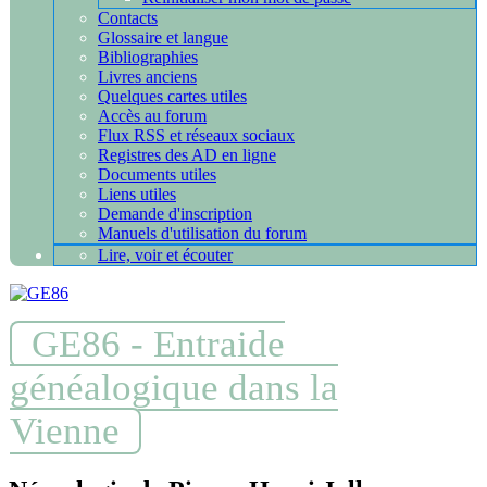
Contacts
Glossaire et langue
Bibliographies
Livres anciens
Quelques cartes utiles
Accès au forum
Flux RSS et réseaux sociaux
Registres des AD en ligne
Documents utiles
Liens utiles
Demande d'inscription
Manuels d'utilisation du forum
Lire, voir et écouter
GE86 - Entraide
généalogique dans la
Vienne