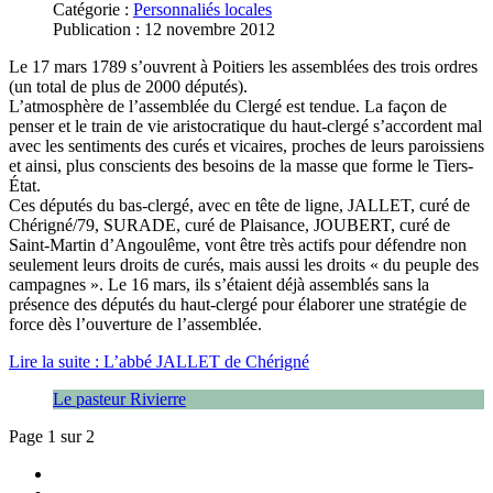
Catégorie :
Personnaliés locales
Publication : 12 novembre 2012
Le 17 mars 1789 s’ouvrent à Poitiers les assemblées des trois ordres
(un total de plus de 2000 députés).
L’atmosphère de l’assemblée du Clergé est tendue. La façon de
penser et le train de vie aristocratique du haut-clergé s’accordent mal
avec les sentiments des curés et vicaires, proches de leurs paroissiens
et ainsi, plus conscients des besoins de la masse que forme le Tiers-
État.
Ces députés du bas-clergé, avec en tête de ligne, JALLET, curé de
Chérigné/79, SURADE, curé de Plaisance, JOUBERT, curé de
Saint-Martin d’Angoulême, vont être très actifs pour défendre non
seulement leurs droits de curés, mais aussi les droits « du peuple des
campagnes ». Le 16 mars, ils s’étaient déjà assemblés sans la
présence des députés du haut-clergé pour élaborer une stratégie de
force dès l’ouverture de l’assemblée.
Lire la suite : L’abbé JALLET de Chérigné
Le pasteur Rivierre
Page 1 sur 2