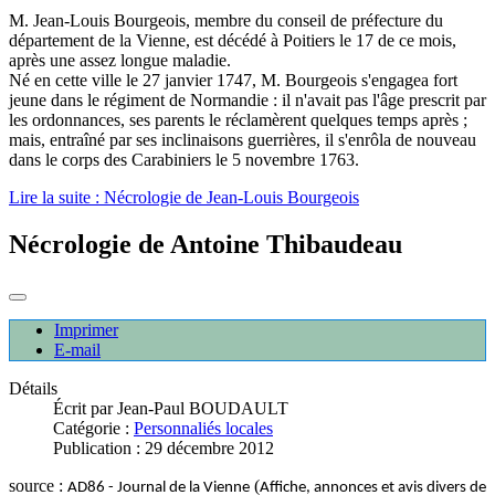
M. Jean-Louis Bourgeois, membre du conseil de préfecture du
département de la Vienne, est décédé à Poitiers le 17 de ce mois,
après une assez longue maladie.
Né en cette ville le 27 janvier 1747, M. Bourgeois s'engagea fort
jeune dans le régiment de Normandie : il n'avait pas l'âge prescrit par
les ordonnances, ses parents le réclamèrent quelques temps après ;
mais, entraîné par ses inclinaisons guerrières, il s'enrôla de nouveau
dans le corps des Carabiniers le 5 novembre 1763.
Lire la suite : Nécrologie de Jean-Louis Bourgeois
Nécrologie de Antoine Thibaudeau
Imprimer
E-mail
Détails
Écrit par
Jean-Paul BOUDAULT
Catégorie :
Personnaliés locales
Publication : 29 décembre 2012
source :
(
AD86 - Journal de la Vienne
Affiche, annonces et avis divers de