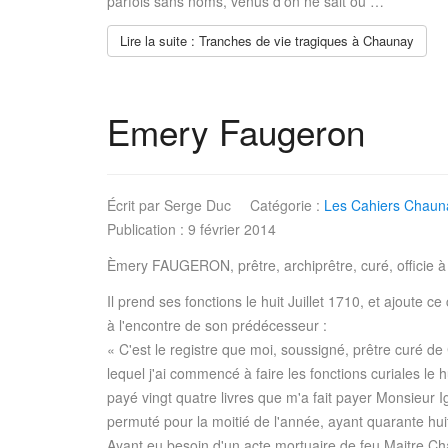
parfois sans noms, venus d’on ne sait où …
Lire la suite : Tranches de vie tragiques à Chaunay
Emery Faugeron
Écrit par
Serge Duc
Catégorie :
Les Cahiers Chauna
Publication : 9 février 2014
Èmery FAUGERON, prêtre, archiprêtre, curé, officie
Il prend ses fonctions le huit Juillet 1710, et ajoute c
à l'encontre de son prédécesseur :
« C'est le registre que moi, soussigné, prêtre curé de 
lequel j'ai commencé à faire les fonctions curiales le hu
payé vingt quatre livres que m'a fait payer Monsieur Ig
permuté pour la moitié de l'année, ayant quarante huit l
Ayant eu besoin d'un acte mortuaire de feu Maitre Cha