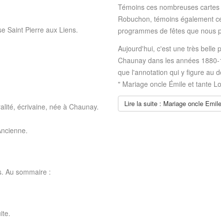
Témoins ces nombreuses cartes p
Robuchon, témoins également ce
e Saint Pierre aux Liens.
programmes de fêtes que nous p
Aujourd'hui, c'est une très belle
Chaunay dans les années 1880-1
que l'annotation qui y figure au d
" Mariage oncle Émile et tante L
Lire la suite : Mariage oncle Emi
alité, écrivaine, née à Chaunay.
Ancienne.
s. Au sommaire :
ite.