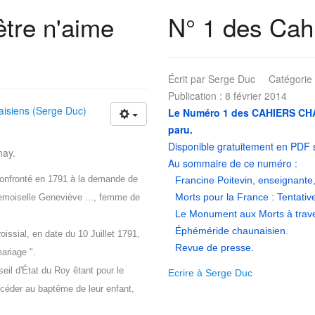
être n'aime
N° 1 des Cah
Écrit par
Serge Duc
Catégorie
Publication : 8 février 2014
isiens (Serge Duc)
Le Numéro 1 des CAHIERS CHAU
paru.
Disponible gratuitement en PDF
nay.
Au sommaire de ce numéro :
confronté en 1791 à la demande de
Francine Poitevin, enseignante,
Morts pour la France : Tentati
emoiselle Geneviève ..., femme de
Le Monument aux Morts à trave
Éphéméride chaunaisien.
oissial, en date du 10 Juillet 1791,
Revue de presse.
mariage ".
seil d'État du Roy êtant pour le
Ecrire à Serge Duc
océder au baptême de leur enfant,