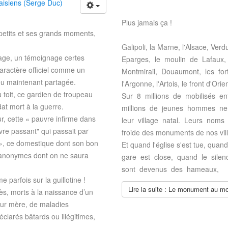
isiens (Serge Duc)
Plus jamais ça !
petits et ses grands moments,
Galipoli, la Marne, l'Alsace, Ve
nage, un témoignage certes
Eparges, le moulin de Lafaux
aractère officiel comme un
Montmirail, Douaumont, les fo
peu maintenant partagée.
l'Argonne, l'Artois, le front d'Or
toit, ce gardien de troupeau
Sur 8 millions de mobilisés e
dat mort à la guerre.
millions de jeunes hommes ne 
, cette « pauvre infirme dans
leur village natal. Leurs noms
vre passant" qui passait par
froide des monuments de nos vill
 », ce domestique dont son bon
Et quand l'église s'est tue, quan
es anonymes dont on ne saura
gare est close, quand le sile
sont devenus des hameaux,
parfois sur la guillotine !
Lire la suite : Le monument au mo
ès, morts à la naissance d’un
eur mère, de maladies
éclarés bâtards ou illégitimes,