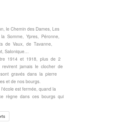
rdun, le Chemin des Dames, Les
, la Somme, Ypres, Péronne,
rts de Vaux, de Tavanne,
ient, Salonique…
ntre 1914 et 1918, plus de 2
revirent jamais le clocher de
 sont gravés dans la pierre
es et de nos bourgs.
d l'école est fermée, quand la
nce règne dans ces bourgs qui
rts