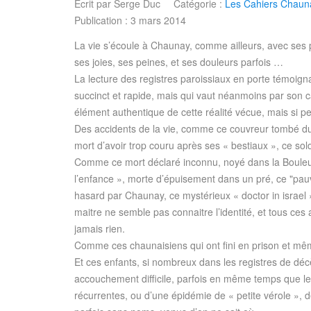
Écrit par
Serge Duc
Catégorie :
Les Cahiers Chauna
Publication : 3 mars 2014
La vie s’écoule à Chaunay, comme ailleurs, avec ses 
ses joies, ses peines, et ses douleurs parfois …
La lecture des registres paroissiaux en porte témoig
succinct et rapide, mais qui vaut néanmoins par son c
élément authentique de cette réalité vécue, mais si 
Des accidents de la vie, comme ce couvreur tombé du 
mort d’avoir trop couru après ses « bestiaux », ce sol
Comme ce mort déclaré inconnu, noyé dans la Bouleur
l’enfance », morte d’épuisement dans un pré, ce "pau
hasard par Chaunay, ce mystérieux « doctor in israel
maitre ne semble pas connaitre l’identité, et tous c
jamais rien.
Comme ces chaunaisiens qui ont fini en prison et même 
Et ces enfants, si nombreux dans les registres de déc
accouchement difficile, parfois en même temps que l
récurrentes, ou d’une épidémie de « petite vérole », d