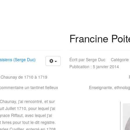
Francine Poit
isiens (Serge Duc)
Écrit par
Serge Duc
Catégorie
Publication : 5 janvier 2014
 à Chaunay de 1710 à 1719
e commentaire un tantinet fielleux
Enseignante, ethnologu
Chaunay, j'ai rencontré, et sur
it Juillet 1710, pour lequel j'ai
nace Riffaut, avec lequel j'ai
ivres pour tout le-dit registre.
rles Cuvillier, enterré en 1708,