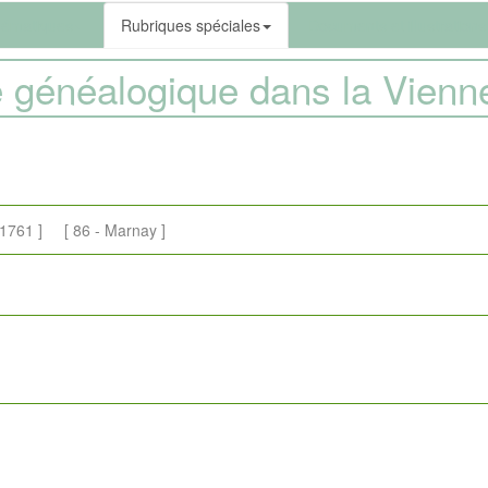
ématiques
Rubriques spéciales
Documents et illustrations
 généalogique dans la Vien
761 ] [ 86 - Marnay ]