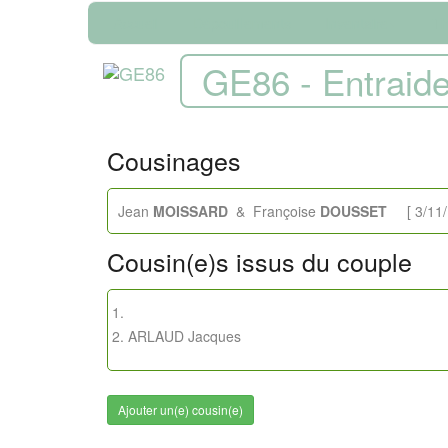
Accueil
Dépouillements
Inventaire
Th
GE86 - Entraide
Cousinages
Jean
MOISSARD
& Françoise
DOUSSET
[ 3/11/1
Cousin(e)s issus du couple
ARLAUD Jacques
Ajouter un(e) cousin(e)