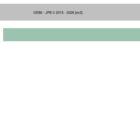
GE86 - JPB © 2015 - 2026 [ex2]
Accueil
Dépouillements
Inventaire
Thématiques