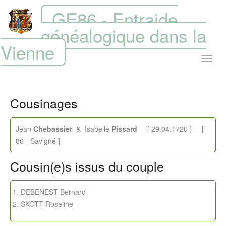
GE86 - Entraide
généalogique dans la
Vienne
Cousinages
Jean
Chebassier
& Isabelle
Pissard
[ 29.04.1720 ] [
86 - Savigné ]
Cousin(e)s issus du couple
DEBENEST Bernard
SKOTT Roseline