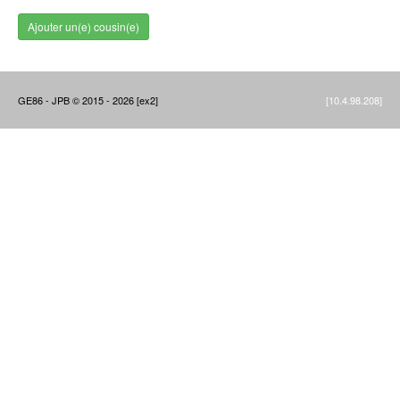
Ajouter un(e) cousin(e)
GE86 - JPB © 2015 - 2026 [ex2]
[10.4.98.208]