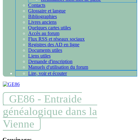
Contacts
Glossaire et langue
Bibliographies
Livres anciens
Quelques cartes utiles
Accès au forum
Flux RSS et réseaux sociaux
Registres des AD en ligne
Documents utiles
Liens utiles
Demande d'inscription
Manuels d'utilisation du forum
Lire, voir et écouter
GE86 - Entraide
généalogique dans la
Vienne
Cousinages