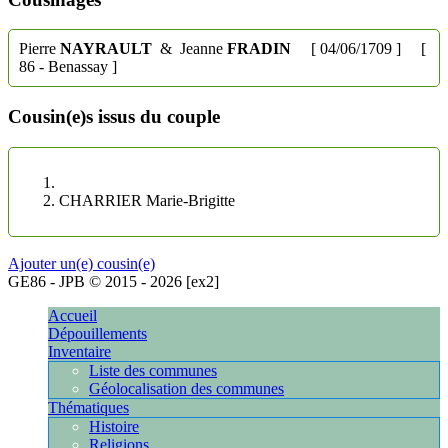
Pierre
NAYRAULT
& Jeanne
FRADIN
[ 04/06/1709 ] [
86 - Benassay ]
Cousin(e)s issus du couple
CHARRIER Marie-Brigitte
Ajouter un(e) cousin(e)
GE86 - JPB © 2015 - 2026 [ex2]
[10.5.176.110]
Accueil
Dépouillements
Inventaire
Liste des communes
Géolocalisation des communes
Thématiques
Histoire
Religions