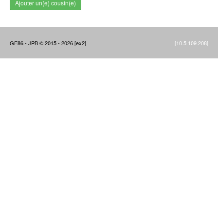
Ajouter un(e) cousin(e)
GE86 - JPB © 2015 - 2026 [ex2]
[10.5.109.208]