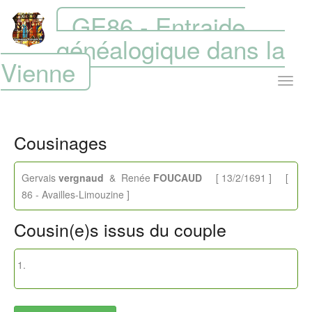
GE86 - Entraide
généalogique dans la
Vienne
Cousinages
Gervais
vergnaud
& Renée
FOUCAUD
[ 13/2/1691 ] [
86 - Availles-Limouzine ]
Cousin(e)s issus du couple