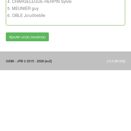
CHARGELEGUE-HERPIN Sylvie
MEUNIER guy
OBLE Jo\u00eblle
Ajouter un(e) cousin(e)
GE86 - JPB © 2015 - 2026 [ex2]
[10.4.98.208]