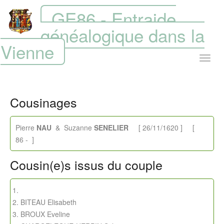
GE86 - Entraide
généalogique dans la
Vienne
Cousinages
Pierre
NAU
& Suzanne
SENELIER
[ 26/11/1620 ] [
86 - ]
Cousin(e)s issus du couple
BITEAU Elisabeth
BROUX Eveline