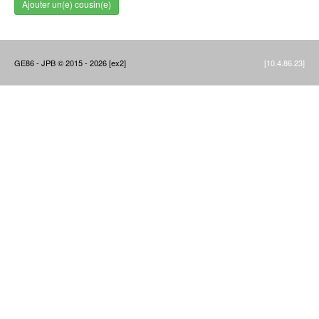
Ajouter un(e) cousin(e)
GE86 - JPB © 2015 - 2026 [ex2]
[10.4.86.23]