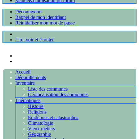
Manuels d'utilisation du forum
Déconnexion
Rappel de mon identifiant
Réinitialiser mon mot de passe
Lire, voir et écouter
Accueil
Dépouillements
Inventaire
Liste des communes
Géolocalisation des communes
Thématiques
Histoire
Religions
Epidémies et catastrophes
Climatologie
Vieux métiers
Géographie