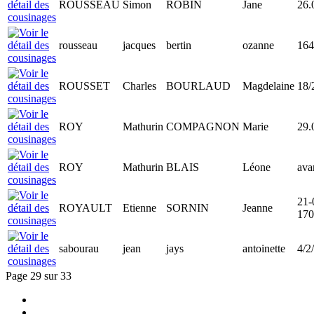
ROUSSEAU
Simon
ROBIN
Jane
26.
rousseau
jacques
bertin
ozanne
164
ROUSSET
Charles
BOURLAUD
Magdelaine
18/
ROY
Mathurin
COMPAGNON
Marie
29.
ROY
Mathurin
BLAIS
Léone
ava
21-
ROYAULT
Etienne
SORNIN
Jeanne
170
sabourau
jean
jays
antoinette
4/2
Page 29 sur 33