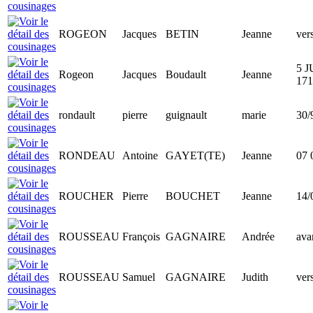
ROGEON
Jacques
BETIN
Jeanne
ver
5 J
Rogeon
Jacques
Boudault
Jeanne
171
rondault
pierre
guignault
marie
30/
RONDEAU
Antoine
GAYET(TE)
Jeanne
07 
ROUCHER
Pierre
BOUCHET
Jeanne
14/
ROUSSEAU
François
GAGNAIRE
Andrée
ava
ROUSSEAU
Samuel
GAGNAIRE
Judith
ver