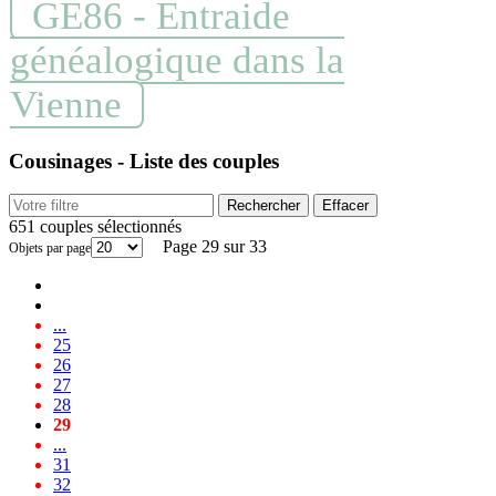
GE86 - Entraide
généalogique dans la
Vienne
Cousinages - Liste des couples
Rechercher
Effacer
651 couples sélectionnés
Page 29 sur 33
Objets par page
...
25
26
27
28
29
...
31
32