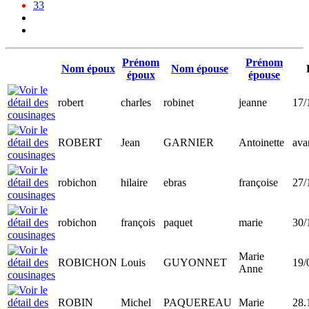
33
Prénom
Prénom
Nom époux
Nom épouse
époux
épouse
robert
charles
robinet
jeanne
17/
ROBERT
Jean
GARNIER
Antoinette
ava
robichon
hilaire
ebras
françoise
27/
robichon
françois
paquet
marie
30/
Marie
ROBICHON
Louis
GUYONNET
19/
Anne
ROBIN
Michel
PAQUEREAU
Marie
28.