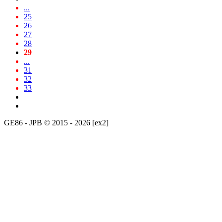
...
25
26
27
28
29
...
31
32
33
GE86 - JPB © 2015 - 2026 [ex2]
[10.4.98.208]