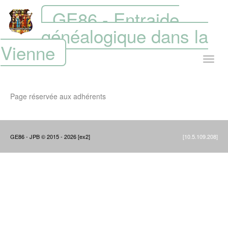
GE86 - Entraide
généalogique dans la
Vienne
Page réservée aux adhérents
GE86 - JPB © 2015 - 2026 [ex2]
[10.5.109.208]