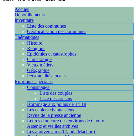
Accueil
Dépouillements
Inventaire
Liste des communes
Géolocalisation des communes
Thématiques
Histoire
Religions
Epidémies et catastrophes
Climatologie
Vieux métiers
Géographie
Personnalités locales
Rubriques spéciales
Cousinages
Liste des couples
Liste des cousins
Hommage aux poilus de 14-18
Les cahiers chaunaisiens
Revue de la presse ancienne
Lettres d'un curé des environs de Civray
Arsenic et vieilles archives
Les anniversaires (Claude Machon)