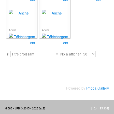
Anché
Anché
Tri
Nb à afficher
Powered by
Phoca Gallery
GE86 - JPB © 2015 - 2026 [ex2]
[10.4.195.132]