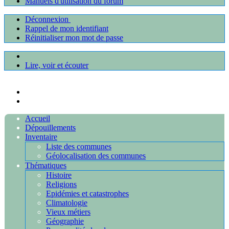
Manuels d'utilisation du forum
Déconnexion
Rappel de mon identifiant
Réinitialiser mon mot de passe
Lire, voir et écouter
Accueil
Dépouillements
Inventaire
Liste des communes
Géolocalisation des communes
Thématiques
Histoire
Religions
Epidémies et catastrophes
Climatologie
Vieux métiers
Géographie