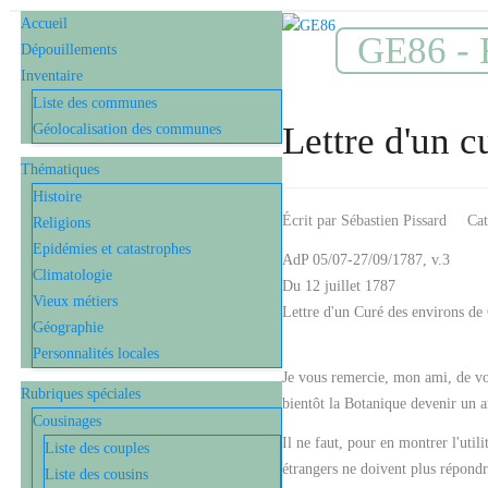
Accueil
GE86 - E
Dépouillements
Inventaire
Liste des communes
Lettre d'un c
Géolocalisation des communes
Thématiques
Histoire
Écrit par
Sébastien Pissard
Cat
Religions
Epidémies et catastrophes
AdP 05/07-27/09/1787, v.3
Climatologie
Du 12 juillet 1787
Vieux métiers
Lettre d'un Curé des environs de 
Géographie
Personnalités locales
Je vous remercie, mon ami, de vot
Rubriques spéciales
bientôt la Botanique devenir un a
Cousinages
Il ne faut, pour en montrer l'util
Liste des couples
étrangers ne doivent plus répond
Liste des cousins