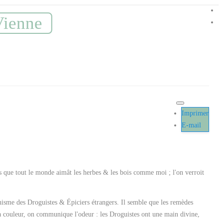
 Vienne
Imprimer
E-mail
is que tout le monde aimât les herbes & les bois comme moi ; l'on verroit
atanisme des Droguistes & Épiciers étrangers. Il semble que les remèdes
a couleur, on communique l'odeur : les Droguistes ont une main divine,