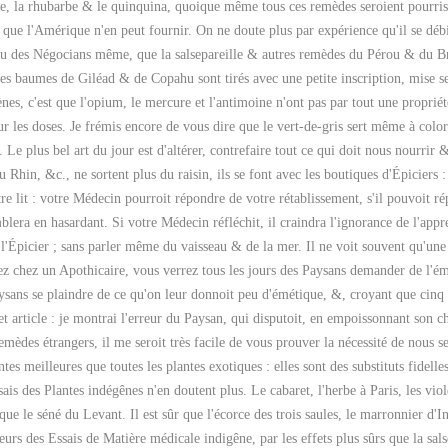
e, la rhubarbe & le quinquina, quoique même tous ces remèdes seroient pourris,
 que l'Amérique n'en peut fournir. On ne doute plus par expérience qu'il se déb
veu des Négocians même, que la salsepareille & autres remèdes du Pérou & du Bré
 les baumes de Giléad & de Copahu sont tirés avec une petite inscription, mise se
nes, c'est que l'opium, le mercure et l'antimoine n'ont pas par tout une propriét
ur les doses. Je frémis encore de vous dire que le vert-de-gris sert même à color
 Le plus bel art du jour est d'altérer, contrefaire tout ce qui doit nous nourrir &
u Rhin, &c., ne sortent plus du raisin, ils se font avec les boutiques d'Épiciers
re lit : votre Médecin pourroit répondre de votre rétablissement, s'il pouvoit r
mblera en hasardant. Si votre Médecin réfléchit, il craindra l'ignorance de l'app
l'Épicier ; sans parler même du vaisseau & de la mer. Il ne voit souvent qu'un
ez chez un Apothicaire, vous verrez tous les jours des Paysans demander de l'émét
aysans se plaindre de ce qu'on leur donnoit peu d'émétique, &, croyant que cinq 
t article : je montrai l'erreur du Paysan, qui disputoit, en empoissonnant son c
emèdes étrangers, il me seroit très facile de vous prouver la nécessité de nous ser
tes meilleures que toutes les plantes exotiques : elles sont des substituts fide
ais des Plantes indégênes n'en doutent plus. Le cabaret, l'herbe à Paris, les vio
e le séné du Levant. Il est sûr que l'écorce des trois saules, le marronnier d'Ind
urs des Essais de Matière médicale indigêne, par les effets plus sûrs que la sals