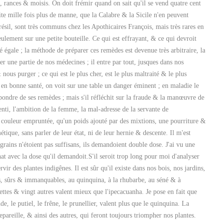
 rances & moisis. On doit frémir quand on sait qu'il se vend quatre cent
ite mille fois plus de manne, que la Calabre & la Sicile n'en peuvent
sil, sont très communs chez les Apothicaires François, mais très rares en
ulement sur une petite bouteille. Ce qui est effrayant, & ce qui devroit
é égale ; la méthode de préparer ces remèdes est devenue très arbitraire, la
er une partie de nos médecines ; il entre par tout, jusques dans nos
 nous purger ; ce qui est le plus cher, est le plus maltraité & le plus
 : en bonne santé, on voit sur une table un danger éminent ; en maladie le
épondre de ses remèdes ; mais s'il réfléchit sur la fraude & la manœuvre de
renti, l'ambition de la femme, la mal-adresse de la servante de
e couleur empruntée, qu'un poids ajouté par des mixtions, une pourriture &
ique, sans parler de leur état, ni de leur hernie & descente. Il m'est
grains n'étoient pas suffisans, ils demandoient double dose. J'ai vu une
hat avec la dose qu'il demandoit.S'il seroit trop long pour moi d'analyser
vir des plantes indigênes. Il est sûr qu'il existe dans nos bois, nos jardins,
lles, sûrs & immanquables, au quinquina, à la rhubarbe, au séné & à
lettes & vingt autres valent mieux que l'ipecacuanha. Je pose en fait que
e, le putiel, le frêne, le prunellier, valent plus que le quinquina. La
epareille, & ainsi des autres, qui feront toujours triompher nos plantes.