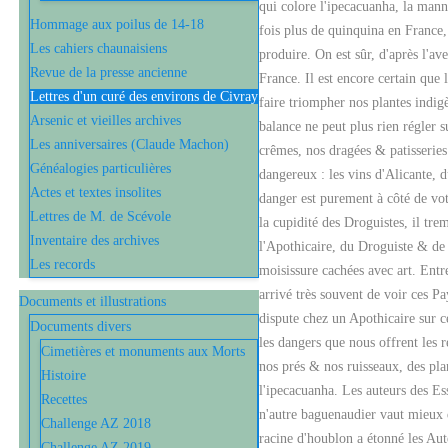
qui colore l'ipecacuanha, la mann
Hommage aux poilus de 14-18
fois plus de quinquina en France,
Les cahiers chaunaisiens
produire. On est sûr, d'après l'a
Revue de la presse ancienne
France. Il est encore certain que
Lettres d'un curé des environs de Civray
faire triompher nos plantes indigè
Arsenic et vieilles archives
balance ne peut plus rien régler s
Les anniversaires (Claude Machon)
crêmes, nos dragées & patisseries.
Généalogies particulières
dangereux : les vins d'Alicante, d
Actes et textes insolites
danger est purement à côté de vot
Lettres de M. de Scévole
la cupidité des Droguistes, il tre
Inventaire des archives
l'Apothicaire, du Droguiste & de 
Les records
moisissure cachées avec art. Entr
arrivé très souvent de voir ces P
Documents et illustrations
dispute chez un Apothicaire sur ce
Documents divers
les dangers que nous offrent les r
Cimetières et monuments aux Morts
nos prés & nos ruisseaux, des plan
Histoire
l'ipecacuanha. Les auteurs des Ess
Recettes
n'autre baguenaudier vaut mieux qu
Challenge AZ 2018
racine d'houblon a étonné les Aute
Challenge AZ 2019