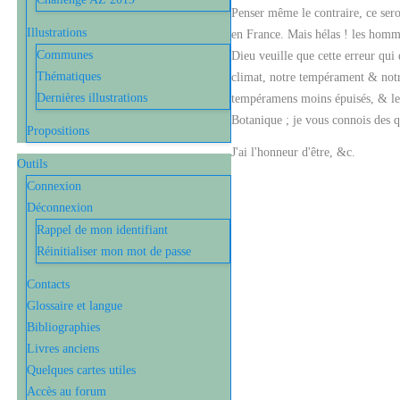
Penser même le contraire, ce sero
Illustrations
en France. Mais hélas ! les homme
Communes
Dieu veuille que cette erreur qui 
Thématiques
climat, notre tempérament & notre
Dernières illustrations
tempéramens moins épuisés, & les 
Botanique ; je vous connois des q
Propositions
J'ai l'honneur d'être, &c.
Outils
Connexion
Déconnexion
Rappel de mon identifiant
Réinitialiser mon mot de passe
Contacts
Glossaire et langue
Bibliographies
Livres anciens
Quelques cartes utiles
Accès au forum