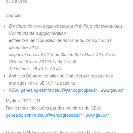
où il a vécu.
Sources :
Brochure de www.agglo-chatellerault.fr, Pays chatelleraudais,
Communauté d’agglomération
éditée lors de l’Exposition temporaire du 24 août au 31
décembre 2013.
disponible en avril 2018 au Musée Auto Moto Vélo, 3 rue
Clément Krebs, 86100 Châtellerault
Téléphone : 05 49 21 03 46
Archives Départementales 86 Châtellerault registre des
mariages 1849, 9E 79/172 page 42
GE86
genealogieentraide86@yahoogroupes.fr
-
www.ge86.fr
Myriam ROCHER
Recherches effectuées par des membres du GE86
genealogieentraide86@yahoogroupes.fr
-
www.ge86.fr
Mariage à Châtellerault (86) le 26/06/1849 M 1849, vue 42