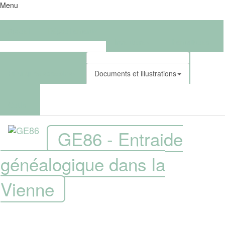
Menu
Accueil
Dépouillements
Inventaire
Thématiques
Rubriques spéciales
Documents et illustrations
Outils
GE86 - Entraide
généalogique dans la
Vienne