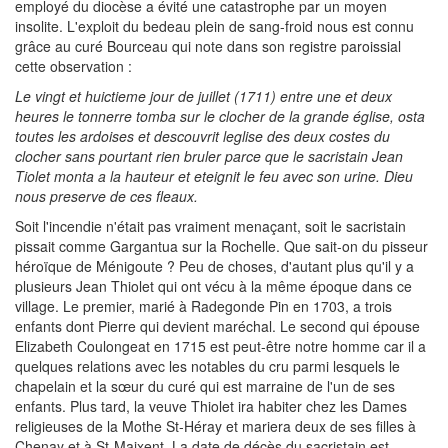
employé du diocèse a évité une catastrophe par un moyen
insolite. L'exploit du bedeau plein de sang-froid nous est connu
grâce au curé Bourceau qui note dans son registre paroissial
cette observation :
Le vingt et huictieme jour de juillet (1711) entre une et deux
heures le tonnerre tomba sur le clocher de la grande église, osta
toutes les ardoises et descouvrit leglise des deux costes du
clocher sans pourtant rien bruler parce que le sacristain Jean
Tiolet monta a la hauteur et eteignit le feu avec son urine. Dieu
nous preserve de ces fleaux.
Soit l'incendie n'était pas vraiment menaçant, soit le sacristain
pissait comme Gargantua sur la Rochelle. Que sait-on du pisseur
héroïque de Ménigoute ? Peu de choses, d'autant plus qu'il y a
plusieurs Jean Thiolet qui ont vécu à la même époque dans ce
village. Le premier, marié à Radegonde Pin en 1703, a trois
enfants dont Pierre qui devient maréchal. Le second qui épouse
Elizabeth Coulongeat en 1715 est peut-être notre homme car il a
quelques relations avec les notables du cru parmi lesquels le
chapelain et la sœur du curé qui est marraine de l'un de ses
enfants. Plus tard, la veuve Thiolet ira habiter chez les Dames
religieuses de la Mothe St-Héray et mariera deux de ses filles à
Chenay et à St-Maixent. La date de décès du sacristain est