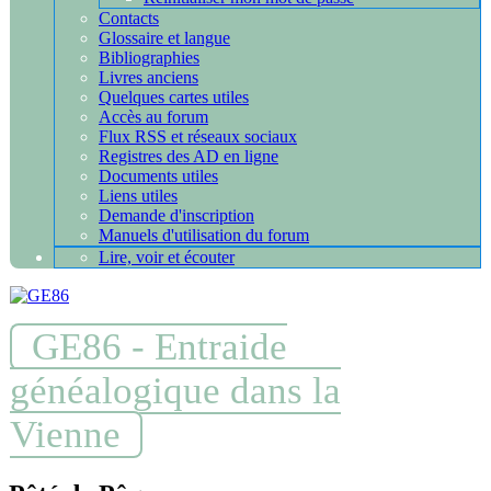
Contacts
Glossaire et langue
Bibliographies
Livres anciens
Quelques cartes utiles
Accès au forum
Flux RSS et réseaux sociaux
Registres des AD en ligne
Documents utiles
Liens utiles
Demande d'inscription
Manuels d'utilisation du forum
Lire, voir et écouter
GE86 - Entraide
généalogique dans la
Vienne