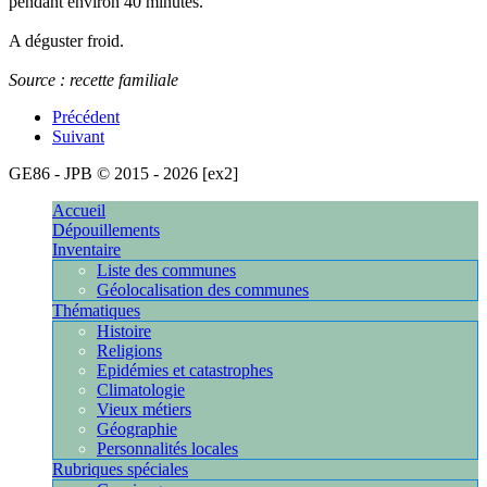
pendant environ 40 minutes.
A déguster froid.
Source : recette familiale
Précédent
Suivant
GE86 - JPB © 2015 - 2026 [ex2]
[216.73.217.95]
Accueil
Dépouillements
Inventaire
Liste des communes
Géolocalisation des communes
Thématiques
Histoire
Religions
Epidémies et catastrophes
Climatologie
Vieux métiers
Géographie
Personnalités locales
Rubriques spéciales