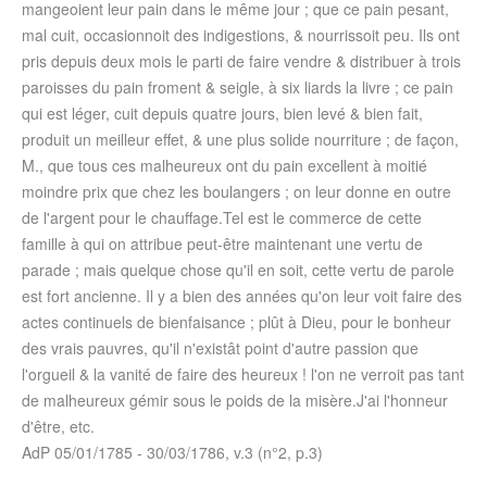
mangeoient leur pain dans le même jour ; que ce pain pesant,
mal cuit, occasionnoit des indigestions, & nourrissoit peu. Ils ont
pris depuis deux mois le parti de faire vendre & distribuer à trois
paroisses du pain froment & seigle, à six liards la livre ; ce pain
qui est léger, cuit depuis quatre jours, bien levé & bien fait,
produit un meilleur effet, & une plus solide nourriture ; de façon,
M., que tous ces malheureux ont du pain excellent à moitié
moindre prix que chez les boulangers ; on leur donne en outre
de l'argent pour le chauffage.Tel est le commerce de cette
famille à qui on attribue peut-être maintenant une vertu de
parade ; mais quelque chose qu'il en soit, cette vertu de parole
est fort ancienne. Il y a bien des années qu'on leur voit faire des
actes continuels de bienfaisance ; plût à Dieu, pour le bonheur
des vrais pauvres, qu'il n'existât point d'autre passion que
l'orgueil & la vanité de faire des heureux ! l'on ne verroit pas tant
de malheureux gémir sous le poids de la misère.J'ai l'honneur
d'être, etc.
AdP
05/01/1785
-
30/03/1786
, v.3 (n°2, p.3)