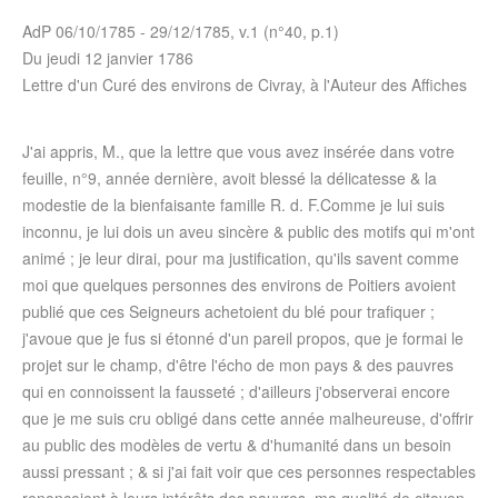
AdP
06/10/1785
-
29/12/1785
, v.1 (n°40, p.1)
Du
jeudi 12 janvier 1786
Lettre d'un Curé des environs de Civray, à l'Auteur des Affiches
J'ai appris, M., que la lettre que vous avez insérée dans votre
feuille, n°9, année dernière, avoit blessé la délicatesse & la
modestie de la bienfaisante famille R. d. F.Comme je lui suis
inconnu, je lui dois un aveu sincère & public des motifs qui m'ont
animé ; je leur dirai, pour ma justification, qu'ils savent comme
moi que quelques personnes des environs de Poitiers avoient
publié que ces Seigneurs achetoient du blé pour trafiquer ;
j'avoue que je fus si étonné d'un pareil propos, que je formai le
projet sur le champ, d'être l'écho de mon pays & des pauvres
qui en connoissent la fausseté ; d'ailleurs j'observerai encore
que je me suis cru obligé dans cette année malheureuse, d'offrir
au public des modèles de vertu & d'humanité dans un besoin
aussi pressant ; & si j'ai fait voir que ces personnes respectables