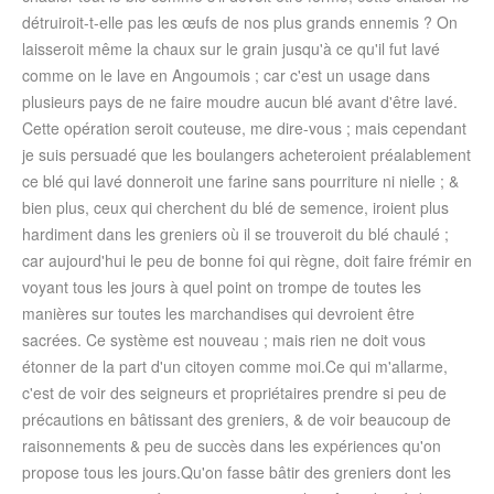
détruiroit-t-elle pas les œufs de nos plus grands ennemis ? On
laisseroit même la chaux sur le grain jusqu'à ce qu'il fut lavé
comme on le lave en Angoumois ; car c'est un usage dans
plusieurs pays de ne faire moudre aucun blé avant d'être lavé.
Cette opération seroit couteuse, me dire-vous ; mais cependant
je suis persuadé que les boulangers acheteroient préalablement
ce blé qui lavé donneroit une farine sans pourriture ni nielle ; &
bien plus, ceux qui cherchent du blé de semence, iroient plus
hardiment dans les greniers où il se trouveroit du blé chaulé ;
car
aujourd'hui
le peu de bonne foi qui règne, doit faire frémir en
voyant tous les jours à quel point on trompe de toutes les
manières sur toutes les marchandises qui devroient être
sacrées. Ce système est nouveau ; mais rien ne doit vous
étonner de la part d'un citoyen comme moi.Ce qui m'allarme,
c'est de voir des seigneurs et propriétaires prendre si peu de
précautions en bâtissant des greniers, & de voir beaucoup de
raisonnements & peu de succès dans les expériences qu'on
propose tous les jours.Qu'on fasse bâtir des greniers dont les