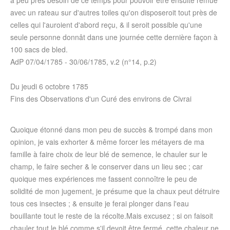
à peu près besoin de ce temps pour pouvoir être ensuite remué
avec un rateau sur d'autres toiles qu'on disposeroit tout près de
celles qui l'auroient d'abord reçu, & il seroit possible qu'une
seule personne donnât dans une journée cette dernière façon à
100 sacs de bled.
AdP
07/04/1785
-
30/06/1785
, v.2 (n°14, p.2)
Du
jeudi 6 octobre 1785
Fins des Observations d'un Curé des environs de Civrai
Quoique étonné dans mon peu de succès & trompé dans mon
opinion, je vais exhorter & même forcer les métayers de ma
famille à faire choix de leur blé de semence, le chauler sur le
champ, le faire secher & le conserver dans un lieu sec ; car
quoique mes expériences me fassent connoître le peu de
solidité de mon jugement, je présume que la chaux peut détruire
tous ces insectes ; & ensuite je ferai plonger dans l'eau
bouillante tout le reste de la récolte.Mais excusez ; si on faisoit
chauler tout le blé comme s'il devoit être fermé, cette chaleur ne