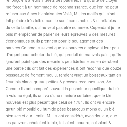
renonçoient à leurs intérêts des pauvres, ma qualité de citoyen
me forçoit à un hommage de reconnaissance, que l'on ne peut
refuser aux âmes bienfaisantes.Voilà, M., les motifs qui m'ont
fait peindre très foiblement le sentiments nobles & charitables
de cette famille, qui ne veut pas être nommée. Cependant je ne
puis m'empêcher de parler de leurs épreuves & des mesures
économiques qu'ils prennent pour le soulagement des
pauvres.Comme ils savent que les pauvres employent leur peu
d'argent pour acheter du blé, qui produit de mauvais pain ; qu'ils
ignorent point que des meuniers peu fidelles leurs en dérobent
une partie ; ils ont fait des expériences & ont reconnu que douze
boisseaux de froment moulu, rendent vingt un boisseaux tant en
fleur, bis blanc, gruau, petites & grosses recoupes, son, &c.
Comme ils ont comparé souvent la pesanteur spécifique du blé
à volume égal, ils ont vu d'une manière certaine, que le blé
nouveau est plus pesant que celui de 1784. Ils ont vu encore
qu'un blé mouillé ou humide pèse beaucoup moins qu'un blé
bien sec et dur ; enfin, M., ils ont considéré, avec douleur, que
les pauvres achetoient le blé, foisoient moudre, cuisoient &