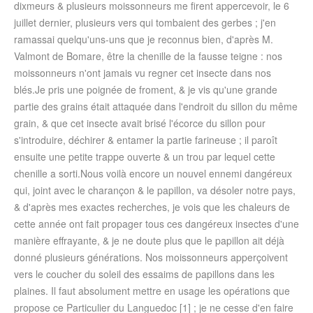
dixmeurs & plusieurs moissonneurs me firent appercevoir, le 6
juillet dernier, plusieurs vers qui tombaient des gerbes ; j'en
ramassai quelqu'uns-uns que je reconnus bien, d'après M.
Valmont de Bomare, être la chenille de la fausse teigne : nos
moissonneurs n'ont jamais vu regner cet insecte dans nos
blés.Je pris une poignée de froment, & je vis qu'une grande
partie des grains était attaquée dans l'endroit du sillon du même
grain, & que cet insecte avait brisé l'écorce du sillon pour
s'introduire, déchirer & entamer la partie farineuse ; il paroît
ensuite une petite trappe ouverte & un trou par lequel cette
chenille a sorti.Nous voilà encore un nouvel ennemi dangéreux
qui, joint avec le charançon & le papillon, va désoler notre pays,
& d'après mes exactes recherches, je vois que les chaleurs de
cette année ont fait propager tous ces dangéreux insectes d'une
manière effrayante, & je ne doute plus que le papillon ait déjà
donné plusieurs générations. Nos moissonneurs apperçoivent
vers le coucher du soleil des essaims de papillons dans les
plaines. Il faut absolument mettre en usage les opérations que
propose ce Particulier du Languedoc [1] ; je ne cesse d'en faire