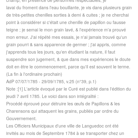
champ, en présence de personnes respectables, je
lavai du froment dans l'eau bouillante, je vis dans plusieurs grain
de très-petites chenilles sorties à demi & cuites ; je ne cherchai
point à considérer si c'était une chenille de papillon ou fausse
teigne ; je semai le mon grain lavé, & l'expérience m'a prouvé
mon erreur. J'ai répété mes essais, je n'ai jamais trouvé qu'un
grain pourri & sans apparence de germer ; j'ai appris, comme
j'apprends tous les jours, qu'en étudiant la nature, il faut
suspendre son jugement, & que dans mes expériences le doute
doit en être le commencement, parce qu'il est souvent le terme.
(La fin à l'ordinaire prochain)
AdP
07/07/1785
-
29/09/1785
, v.25 (n°39, p.1)
Note :[1] L'article évoqué par le Curé est publié dans l'édition du
jeudi 7 avril 1785
. Le voici dans son intégralité :
Procédé éprouvé pour détruire les œufs de Papillons & les
Charensons qui attaquent les grains, publiés par ordre du
Gouvernement.
Les Officiers Municipaux d'une ville de Languedoc ont été
invités au mois de
Septembre 1784
à se transporter chez un