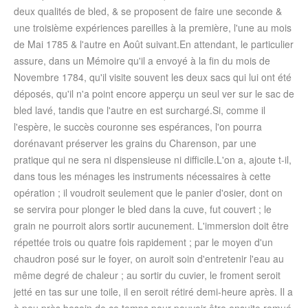
deux qualités de bled, & se proposent de faire une seconde &
une troisième expériences pareilles à la première, l'une au mois
de
Mai 1785
& l'autre en Août suivant.En attendant, le particulier
assure, dans un Mémoire qu'il a envoyé à la fin du mois de
Novembre 1784
, qu'il visite souvent les deux sacs qui lui ont été
déposés, qu'il n'a point encore apperçu un seul ver sur le sac de
bled lavé, tandis que l'autre en est surchargé.Si, comme il
l'espère, le succès couronne ses espérances, l'on pourra
dorénavant préserver les grains du Charenson, par une
pratique qui ne sera ni dispensieuse ni difficile.L'on a, ajoute t-il,
dans tous les ménages les instruments nécessaires à cette
opération ; il voudroit seulement que le panier d'osier, dont on
se servira pour plonger le bled dans la cuve, fut couvert ; le
grain ne pourroit alors sortir aucunement. L'immersion doit être
répettée trois ou quatre fois rapidement ; par le moyen d'un
chaudron posé sur le foyer, on auroit soin d'entretenir l'eau au
même degré de chaleur ; au sortir du cuvier, le froment seroit
jetté en tas sur une toile, il en seroit rétiré demi-heure après. Il a