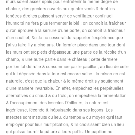
murs soient assez épais pour entretenir le même degré de
chaleur, des greniers ouverts aux quatre vents & dont les
fenêtres étroites puissent servir de ventillateur continuel,
l'humidité ne fera plus fermenter le blé ; on connoît la fraîcheur
qu'on éprouve à la serrure d'une porte, on connoît la fraîcheur
d'un soufflet, &c.Je ne cesserai de rapporter l'expérience que
j'ai vu faire il y a cinq ans. Un fermier place dans une tour dont
les murs ont six pieds d'épaisseur, une partie de la récolte d'un
champ, & une autre partie dans le château ; cette dernière
portion fut détruite & consommée par le papillon, au lieu de celle
qui fut déposée dans la tour est encore saine ; la raison en est
naturelle, c'est que la chaleur & le même droit s'y soutiennent
d'une manière invariable. En effet, empêchez les perpétuelles
alternatives du chaud & du froid, on empêchera la fermentation
& l'accouplement des insectes.D'ailleurs, la nature est
ingénieuse, féconde & inépuisable dans ses leçons. Les
insectes sont instruits du lieu, du temps & du moyen qu'il faut
employer pour leur multiplication, & ils choisissent bien un lieu
qui puisse fournir la pâture à leurs petits. Un papillon ne