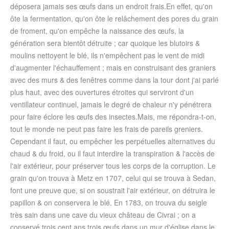
déposera jamais ses œufs dans un endroit frais.En effet, qu'on
ôte la fermentation, qu'on ôte le relâchement des pores du grain
de froment, qu'on empêche la naissance des œufs, la
génération sera bientôt détruite ; car quoique les blutoirs &
moulins nettoyent le blé, ils n'empêchent pas le vent de midi
d'augmenter l'échauffement ; mais en construisant des graniers
avec des murs & des fenêtres comme dans la tour dont j'ai parlé
plus haut, avec des ouvertures étroites qui serviront d'un
ventillateur continuel, jamais le degré de chaleur n'y pénétrera
pour faire éclore les œufs des insectes.Mais, me répondra-t-on,
tout le monde ne peut pas faire les frais de pareils greniers.
Cependant il faut, ou empêcher les perpétuelles alternatives du
chaud & du froid, ou il faut interdire la transpiration & l'accès de
l'air extérieur, pour préserver tous les corps de la corruption. Le
grain qu'on trouva à Metz en 1707, celui qui se trouva à Sedan,
font une preuve que, si on soustrait l'air extérieur, on détruira le
papillon & on conservera le blé. En 1783, on trouva du seigle
très sain dans une cave du vieux château de Civrai ; on a
conservé trois cent ans trois œufs dans un mur d'église dans le