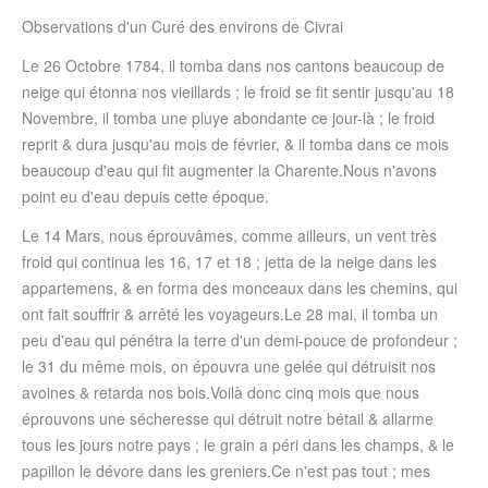
Observations d'un Curé des environs de Civrai
Le 26
Octobre 1784
, il tomba dans nos cantons beaucoup de
neige qui étonna nos vieillards ; le froid se fit sentir jusqu'au 18
Novembre, il tomba une pluye abondante ce jour-là ; le froid
reprit & dura jusqu'au mois de février, & il tomba dans ce mois
beaucoup d'eau qui fit augmenter la Charente.Nous n'avons
point eu d'eau depuis cette époque.
Le 14 Mars, nous éprouvâmes, comme ailleurs, un vent très
froid qui continua les 16, 17 et 18 ; jetta de la neige dans les
appartemens, & en forma des monceaux dans les chemins, qui
ont fait souffrir & arrêté les voyageurs.Le 28 mai, il tomba un
peu d'eau qui pénétra la terre d'un demi-pouce de profondeur ;
le 31 du même mois, on épouvra une gelée qui détruisit nos
avoines & retarda nos bois.Voilà donc cinq mois que nous
éprouvons une sécheresse qui détruit notre bétail & allarme
tous les jours notre pays ; le grain a péri dans les champs, & le
papillon le dévore dans les greniers.Ce n'est pas tout ; mes