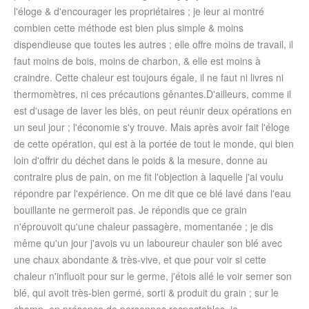
l'éloge & d'encourager les propriétaires ; je leur ai montré
combien cette méthode est bien plus simple & moins
dispendieuse que toutes les autres ; elle offre moins de travail, il
faut moins de bois, moins de charbon, & elle est moins à
craindre. Cette chaleur est toujours égale, il ne faut ni livres ni
thermomètres, ni ces précautions gênantes.D'ailleurs, comme il
est d'usage de laver les blés, on peut réunir deux opérations en
un seul jour ; l'économie s'y trouve. Mais après avoir fait l'éloge
de cette opération, qui est à la portée de tout le monde, qui bien
loin d'offrir du déchet dans le poids & la mesure, donne au
contraire plus de pain, on me fit l'objection à laquelle j'ai voulu
répondre par l'expérience. On me dit que ce blé lavé dans l'eau
bouillante ne germeroit pas. Je répondis que ce grain
n'éprouvoit qu'une chaleur passagère, momentanée ; je dis
même qu'un jour j'avois vu un laboureur chauler son blé avec
une chaux abondante & très-vive, et que pour voir si cette
chaleur n'influoit pour sur le germe, j'étois allé le voir semer son
blé, qui avoit très-bien germé, sorti & produit du grain ; sur le