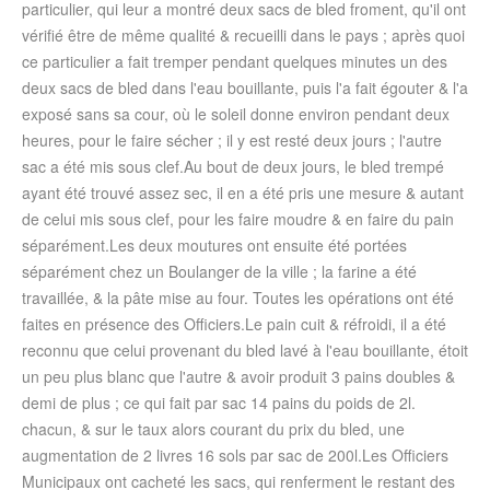
particulier, qui leur a montré deux sacs de bled froment, qu'il ont
vérifié être de même qualité & recueilli dans le pays ; après quoi
ce particulier a fait tremper pendant quelques minutes un des
deux sacs de bled dans l'eau bouillante, puis l'a fait égouter & l'a
exposé sans sa cour, où le soleil donne environ pendant deux
heures, pour le faire sécher ; il y est resté deux jours ; l'autre
sac a été mis sous clef.Au bout de deux jours, le bled trempé
ayant été trouvé assez sec, il en a été pris une mesure & autant
de celui mis sous clef, pour les faire moudre & en faire du pain
séparément.Les deux moutures ont ensuite été portées
séparément chez un Boulanger de la ville ; la farine a été
travaillée, & la pâte mise au four. Toutes les opérations ont été
faites en présence des Officiers.Le pain cuit & réfroidi, il a été
reconnu que celui provenant du bled lavé à l'eau bouillante, étoit
un peu plus blanc que l'autre & avoir produit 3 pains doubles &
demi de plus ; ce qui fait par sac 14 pains du poids de 2l.
chacun, & sur le taux alors courant du prix du bled, une
augmentation de 2 livres 16 sols par sac de 200l.Les Officiers
Municipaux ont cacheté les sacs, qui renferment le restant des