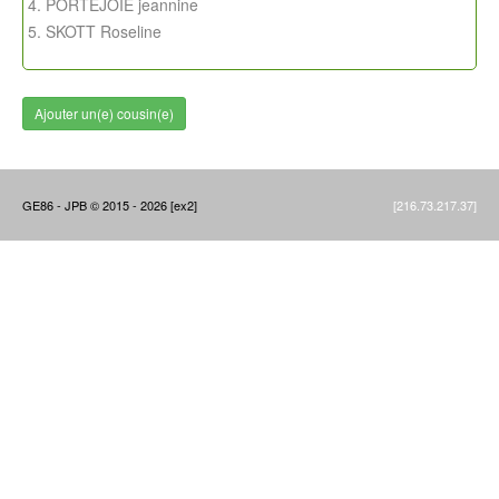
PORTEJOIE jeannine
SKOTT Roseline
Ajouter un(e) cousin(e)
GE86 - JPB © 2015 - 2026 [ex2]
[216.73.217.37]