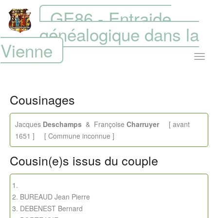
GE86 - Entraide
généalogique dans la
Vienne
Cousinages
Jacques
Deschamps
& Françoise
Charruyer
[ avant
1651 ] [ Commune inconnue ]
Cousin(e)s issus du couple
BUREAUD Jean Pierre
DEBENEST Bernard