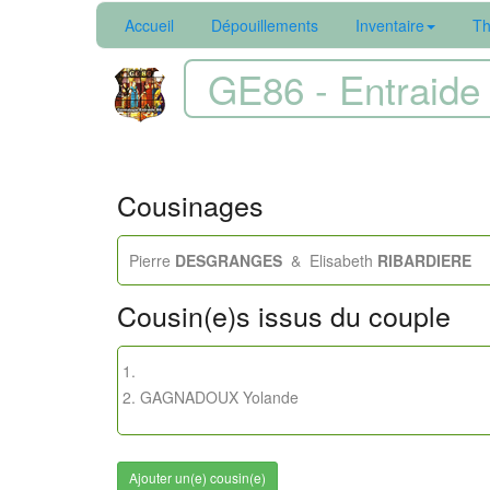
Accueil
Dépouillements
Inventaire
Th
GE86 - Entraide 
Cousinages
Pierre
DESGRANGES
& Elisabeth
RIBARDIERE
[ 
Cousin(e)s issus du couple
GAGNADOUX Yolande
Ajouter un(e) cousin(e)