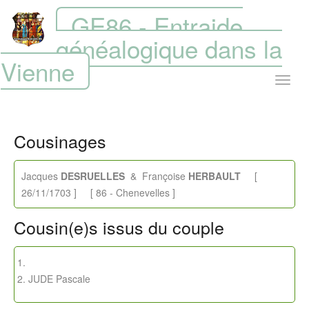
GE86 - Entraide
généalogique dans la
Vienne
Cousinages
Jacques
DESRUELLES
& Françoise
HERBAULT
[
26/11/1703 ] [ 86 - Chenevelles ]
Cousin(e)s issus du couple
JUDE Pascale