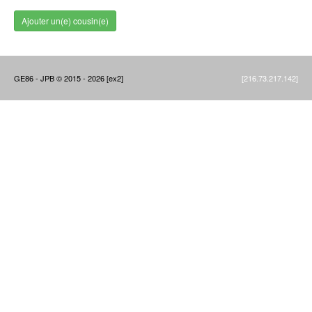
Ajouter un(e) cousin(e)
GE86 - JPB © 2015 - 2026 [ex2]
[216.73.217.142]