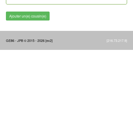
Ajouter un(e) cousin(e)
GE86 - JPB © 2015 - 2026 [ex2]
[216.73.217.9]