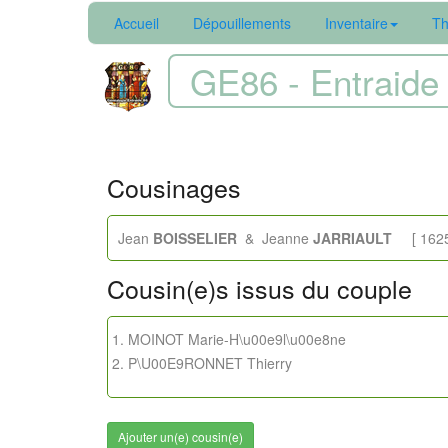
Accueil
Dépouillements
Inventaire
Th
GE86 - Entraide 
Cousinages
Jean
BOISSELIER
& Jeanne
JARRIAULT
[ 1625/1
Cousin(e)s issus du couple
MOINOT Marie-H\u00e9l\u00e8ne
P\U00E9RONNET Thierry
Ajouter un(e) cousin(e)