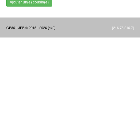
Ajouter un(e) cousin(e)
GE86 - JPB © 2015 - 2026 [ex2]
[216.73.216.7]