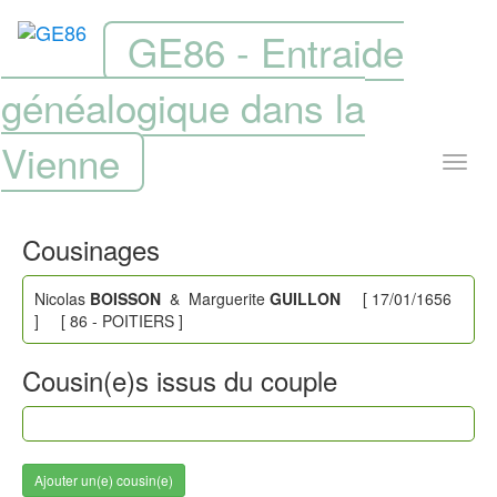
GE86 - Entraide
généalogique dans la
Vienne
Cousinages
Nicolas
BOISSON
& Marguerite
GUILLON
[ 17/01/1656
] [ 86 - POITIERS ]
Cousin(e)s issus du couple
Ajouter un(e) cousin(e)