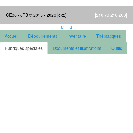
GE86 - JPB © 2015 - 2026 [ex2]
[216.73.216.208]
Accueil
Dépouillements
Inventaire
Thématiques
Rubriques spéciales
Documents et illustrations
Outils