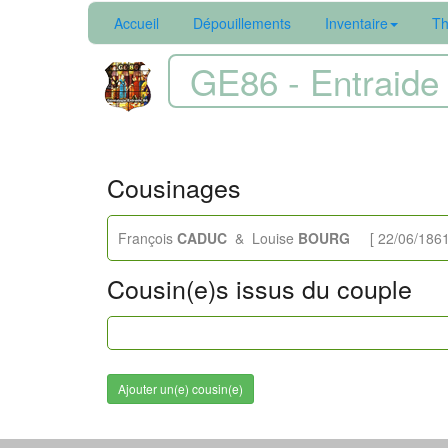
Accueil
Dépouillements
Inventaire
Th
GE86 - Entraide 
Cousinages
François
CADUC
& Louise
BOURG
[ 22/06/1861
Cousin(e)s issus du couple
Ajouter un(e) cousin(e)