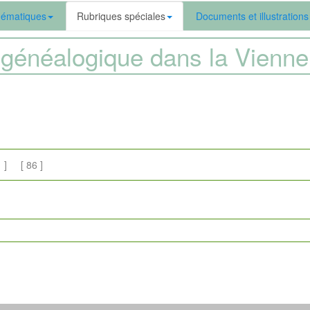
ématiques
Rubriques spéciales
Documents et illustrations
généalogique dans la Vien
 ] [ 86 ]