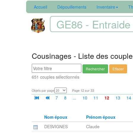
Accueil
Dépouillements
Inventaire
Th
GE86 - Entraide 
Cousinages - Liste des coupl
Rechercher
Effacer
651 couples sélectionnés
Page 12 sur 33
Objets par page
7
8
...
10
11
12
13
14
Nom époux
Prénom époux
DESVIGNES
Claude