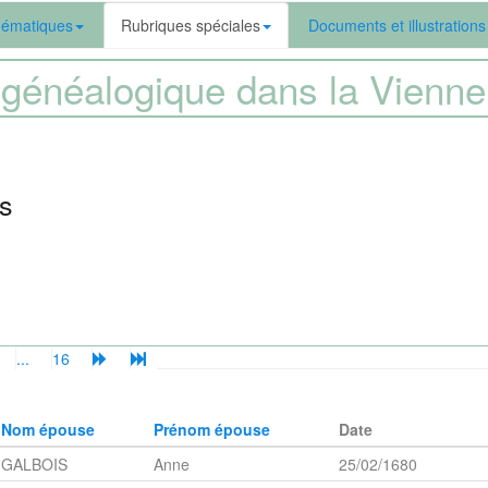
ématiques
Rubriques spéciales
Documents et illustrations
généalogique dans la Vien
es
...
16
Nom épouse
Prénom épouse
Date
GALBOIS
Anne
25/02/1680