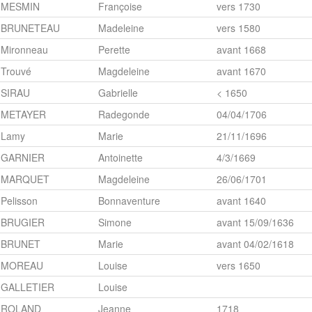
MESMIN
Françoise
vers 1730
BRUNETEAU
Madeleine
vers 1580
Mironneau
Perette
avant 1668
Trouvé
Magdeleine
avant 1670
SIRAU
Gabrielle
< 1650
METAYER
Radegonde
04/04/1706
Lamy
Marie
21/11/1696
GARNIER
Antoinette
4/3/1669
MARQUET
Magdeleine
26/06/1701
Pelisson
Bonnaventure
avant 1640
BRUGIER
Simone
avant 15/09/1636
BRUNET
Marie
avant 04/02/1618
MOREAU
Louise
vers 1650
GALLETIER
Louise
ROLAND
Jeanne
1718