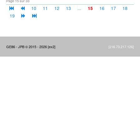
Page 15 sur 33
10
11
12
13
...
15
16
17
18
19
GE86 - JPB © 2015 - 2026 [ex2]
[216.73.217.126]