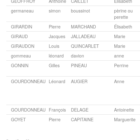
GEOFFROY
Anthoine
CAILLET
Elisabeth
germaneau
simon
boussinot
pèrine ou
perette
GIRARDIN
Pierre
MARCHAND
Élisabeth
GIRAUD
Jacques
JALLADEAU
Marie
GIRAUDON
Louis
QUINCARLET
Marie
gommeau
léonard
davion
anne
GONNIN
Gilles
PINEAU
Perrine
GOURDONNEAU
Léonard
AUGIER
Anne
GOURDONNEAU
François
DELAGE
Antoinette
GOYET
Pierre
CAPITAINE
Marguerite