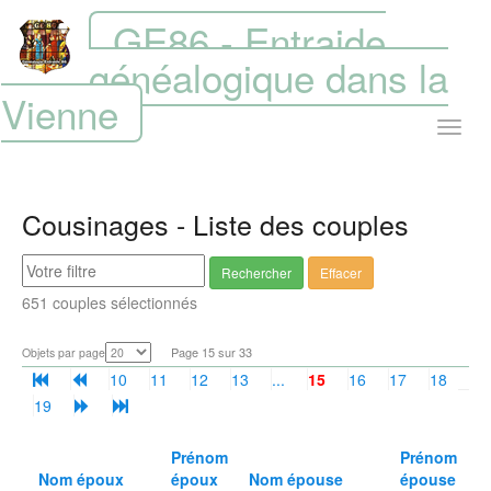
GE86 - Entraide
généalogique dans la
Vienne
Cousinages - Liste des couples
Rechercher
Effacer
651 couples sélectionnés
Page 15 sur 33
Objets par page
10
11
12
13
...
15
16
17
18
19
Prénom
Prénom
Nom époux
époux
Nom épouse
épouse