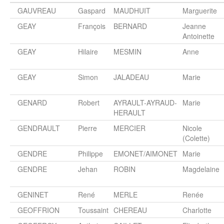
GAUVREAU
Gaspard
MAUDHUIT
Marguerite
GEAY
François
BERNARD
Jeanne
Antoinette
GEAY
Hilaire
MESMIN
Anne
GEAY
Simon
JALADEAU
Marie
GENARD
Robert
AYRAULT-AYRAUD-
Marie
HERAULT
GENDRAULT
Pierre
MERCIER
Nicole
(Colette)
GENDRE
Philippe
EMONET/AIMONET
Marie
GENDRE
Jehan
ROBIN
Magdelaine
GENINET
René
MERLE
Renée
GEOFFRION
Toussaint
CHEREAU
Charlotte