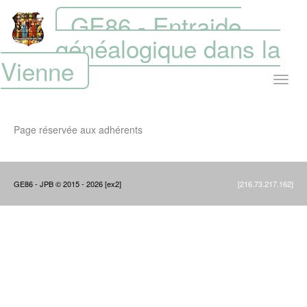
GE86 - Entraide
généalogique dans la
Vienne
Page réservée aux adhérents
GE86 - JPB © 2015 - 2026 [ex2]
[216.73.217.162]