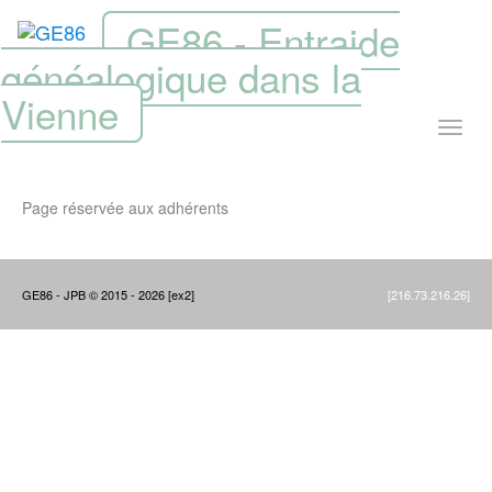
GE86 - Entraide
généalogique dans la
Vienne
Page réservée aux adhérents
GE86 - JPB © 2015 - 2026 [ex2]
[216.73.216.26]