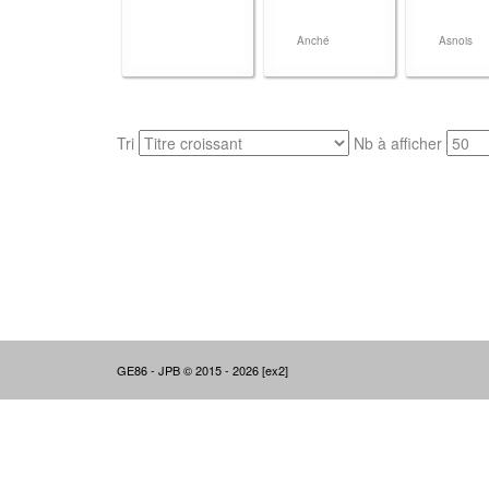
Anché
Asnois
Tri
Nb à afficher
GE86 - JPB © 2015 - 2026 [ex2]