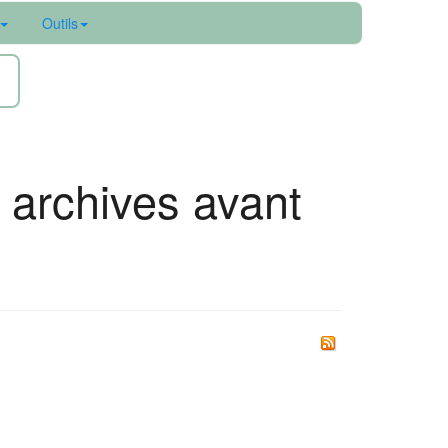
Outils
ne
s archives avant