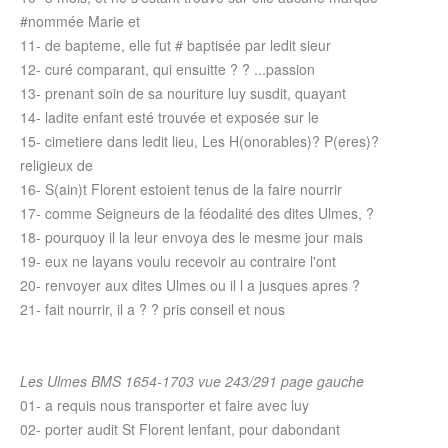
#nommée Marie et
11- de bapteme, elle fut # baptisée par ledit sieur
12- curé comparant, qui ensuitte ? ? ...passion
13- prenant soin de sa nouriture luy susdit, quayant
14- ladite enfant esté trouvée et exposée sur le
15- cimetiere dans ledit lieu, Les H(onorables)? P(eres)?
religieux de
16- S(ain)t Florent estoient tenus de la faire nourrir
17- comme Seigneurs de la féodalité des dites Ulmes, ?
18- pourquoy il la leur envoya des le mesme jour mais
19- eux ne layans voulu recevoir au contraire l'ont
20- renvoyer aux dites Ulmes ou il l a jusques apres ?
21- fait nourrir, il a ? ? pris conseil et nous
Les Ulmes BMS 1654-1703 vue 243/291 page gauche
01- a requis nous transporter et faire avec luy
02- porter audit St Florent lenfant, pour dabondant