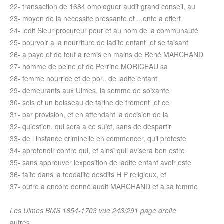
22- transaction de 1684 omologuer audit grand conseil, au
23- moyen de la necessite pressante et ...ente a offert
24- ledit Sieur procureur pour et au nom de la communauté
25- pourvoir a la nourriture de ladite enfant, et se faisant
26- a payé et de tout a remis en mains de René MARCHAND
27- homme de peine et de Perrine MORICEAU sa
28- femme nourrice et de por.. de ladite enfant
29- demeurants aux Ulmes, la somme de soixante
30- sols et un boisseau de farine de froment, et ce
31- par provision, et en attendant la decision de la
32- quiestion, qui sera a ce suict, sans de despartir
33- de l instance criminelle en commencer, quil proteste
34- aprofondir contre qui, et ainsi quil avisera bon estre
35- sans approuver lexposition de ladite enfant avoir este
36- faite dans la féodalité desdits H P religieux, et
37- outre a encore donné audit MARCHAND et à sa femme
Les Ulmes BMS 1654-1703 vue 243/291 page droite
autres