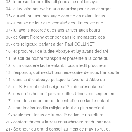
03- le presenter auxdits religieux a ce qui les ayent
04- a luy faire pourvoir d une nourrice pour s en charger
05- durant tout son bas aage comme en estant tenus
06- a cause de leur dite feodalité des Ulmes, ce que
07- lui avons accordé et estans arriver audit bourg
08- de Saint Floreny et entrer dans le monastere des
09- dits religieux, parlant a don Paul COLLINET
10- et procureur de la dite Abbaye et luy ayans declaré
11- le soir de nostre transport et presenté a la porte du
12- dit monastere ladite enfant, nous a ledit procureur
13- respondu, quil nestoit pas necessaire de nous transporte
14- dans la dite abbaye puisque le reverend Abbé du
15- dit St Florent estoit seigneur ? ? de presentateur
16- des droits honorifiques aux dites Ulmes consequement
17- tenu de la nouriture et de lentretien de ladite enfant
18- neantmoins lesdits religieux tout au plus seroient
19- seulement tenus de la moitié de ladite nourriture
20- conformément a larrest contradictoire rendu par nos
21- Seigneur du grand conseil au mois de may 1670, et