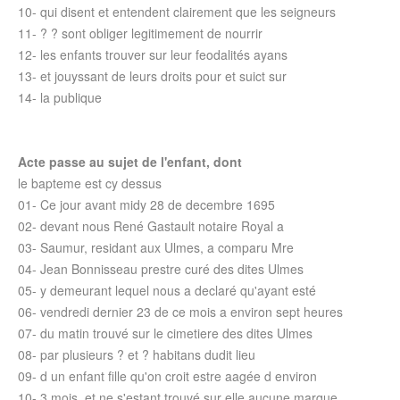
10- qui disent et entendent clairement que les seigneurs
11- ? ? sont obliger legitimement de nourrir
12- les enfants trouver sur leur feodalités ayans
13- et jouyssant de leurs droits pour et suict sur
14- la publique
Acte passe au sujet de l'enfant, dont
le bapteme est cy dessus
01- Ce jour avant midy 28 de decembre 1695
02- devant nous René Gastault notaire Royal a
03- Saumur, residant aux Ulmes, a comparu Mre
04- Jean Bonnisseau prestre curé des dites Ulmes
05- y demeurant lequel nous a declaré qu'ayant esté
06- vendredi dernier 23 de ce mois a environ sept heures
07- du matin trouvé sur le cimetiere des dites Ulmes
08- par plusieurs ? et ? habitans dudit lieu
09- d un enfant fille qu'on croit estre aagée d environ
10- 3 mois, et ne s'estant trouvé sur elle aucune marque