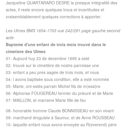
Jacqueline QUARTARARO DESRE la presque intégralité des
actes, il reste encore quelques trous et incertitudes et
vraisemblablement quelques corrections à apporter.
Les Ulmes BMS 1654-1703 vue 242/291 page gauche second
acte
Bapteme d'une enfant de trois mois trouvé dans le
cimetiere des Ulmes
01- Aujourd huy 23 de decembre 1695 a esté
02- trouvé sur le cimetière de nostre parroisse une
03- enfant a peu pres aagée de trois mois, et nous
04- l avons baptisée sous condition, elle a esté nommée
05- Marie, ont estés parrain Michel fils de m(essi)re
06- Alphonse FOUGEREAU fermier du prieuré et de Marie
07- MAILLON, et marraine Marie fille de feu
08- honorable homme Claude BONNISSEAU en son vivant
09- marchand droguiste à Saumur, et de Anne ROUSSEAU
10- laquelle enfant nous avons envoyée au R(everend) pére