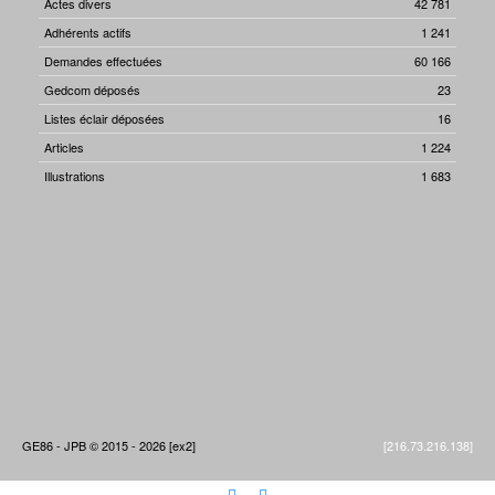
Actes divers
42 781
Adhérents actifs
1 241
Demandes effectuées
60 166
Gedcom déposés
23
Listes éclair déposées
16
Articles
1 224
Illustrations
1 683
GE86 - JPB © 2015 - 2026 [ex2]
[216.73.216.138]