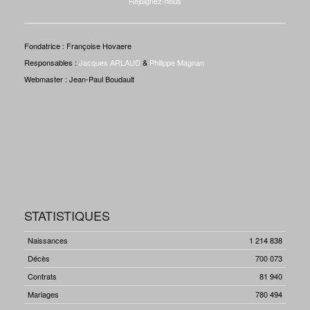
Rejoignez-nous
Fondatrice : Françoise Hovaere
Responsables :
Jacques ARLAUD
&
Philippe Magnan
Webmaster : Jean-Paul Boudault
STATISTIQUES
Naissances
1 214 838
Décès
700 073
Contrats
81 940
Mariages
780 494