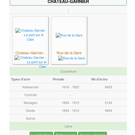
e
CHÂTEAU-GARNIER
(
;
s
)
à
r
e
c
Chateau-Garnier...
Rue de la Gare
h
e
Couverture
r
Types d'acte
Periode
Nb d'actes
c
h
Naissances
1616 - 1922
8453
e
Contrats
-
r
Mariages
1654 - 1912
2134
Décès
1654 - 1912
4934
Autres
-
Liens
Localisation
Patronymes
Aperçu général