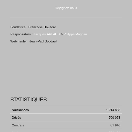
Rejoignez-nous
Fondatrice : Françoise Hovaere
Responsables :
Jacques ARLAUD
&
Philippe Magnan
Webmaster : Jean-Paul Boudault
STATISTIQUES
Naissances
1 214 838
Décès
700 073
Contrats
81 940