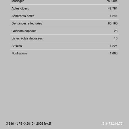
Mariages
780 494
Actes divers
42 781
Adhérents actifs
1 241
Demandes effectuées
60 165
Gedcom déposés
23
Listes éclair déposées
16
Articles
1 224
Illustrations
1 683
GE86 - JPB © 2015 - 2026 [ex2]
[216.73.216.72]