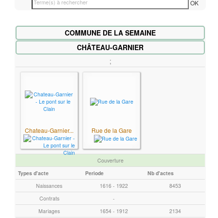
OK
e
r
COMMUNE DE LA SEMAINE
m
e
CHÂTEAU-GARNIER
(
;
s
)
à
r
e
c
Chateau-Garnier...
Rue de la Gare
h
e
Couverture
r
Types d'acte
Periode
Nb d'actes
c
h
Naissances
1616 - 1922
8453
e
Contrats
-
r
Mariages
1654 - 1912
2134