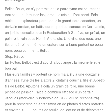
Bellot, Bellot, on s’y perdrait tant le patronyme est courant et
tant sont nombreuses les personnalités qui l’ont porté. Pêle-
mêle : un explorateur perdu dans le grand-nord canadien, un
écrivain occitan, un bâtisseur de ports et canaux en Normandie,
un juriste-consulte sous la Restauration à Genève, un prélat, un
peintre lorrain sous Henri IV, etc, etc. Une ville, des rues, une
île, un détroit, et même un cratère sur la Lune portent ce beau
nom, beau comme … Bellot !
Stop. Rétro.
En Poitou, Bellot c’est d’abord la boulange : la meunerie et le
bon pain.
Plusieurs familles y portent ce nom mais, il y a une douzaine
d’années, l’une d’elles a attiré 2 lointains cousins, fille et A-petit-
fils de Bellot. Ajoutons à cela un grain de folie, une bonne
pincée de passion, l’aide ô combien efficace d’un certain
Jacques (merveilleux bénévole de GE86 qui se reconnaîtra)
pour la recherche et la transmission de photos d’actes notariés
et environ 10000 heures de fouille, de lecture et de décryptage,