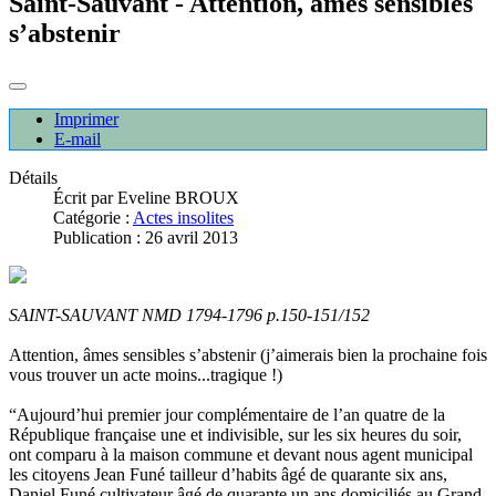
Saint-Sauvant - Attention, âmes sensibles
s’abstenir
Imprimer
E-mail
Détails
Écrit par
Eveline BROUX
Catégorie :
Actes insolites
Publication : 26 avril 2013
SAINT-SAUVANT NMD 1794-1796 p.150-151/152
Attention, âmes sensibles s’abstenir (j’aimerais bien la prochaine fois
vous trouver un acte moins...tragique !)
“Aujourd’hui premier jour complémentaire de l’an quatre de la
République française une et indivisible, sur les six heures du soir,
ont comparu à la maison commune et devant nous agent municipal
les citoyens Jean Funé tailleur d’habits âgé de quarante six ans,
Daniel Funé cultivateur âgé de quarante un ans domiciliés au Grand