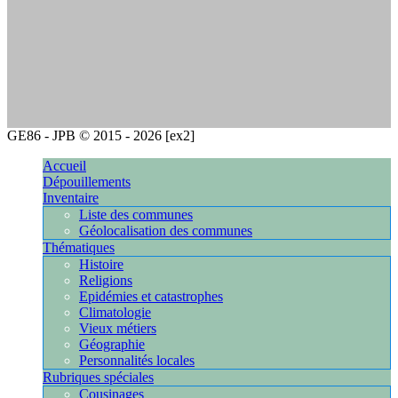
GE86 - JPB © 2015 - 2026 [ex2]
[10.4.98.208]
Accueil
Dépouillements
Inventaire
Liste des communes
Géolocalisation des communes
Thématiques
Histoire
Religions
Epidémies et catastrophes
Climatologie
Vieux métiers
Géographie
Personnalités locales
Rubriques spéciales
Cousinages