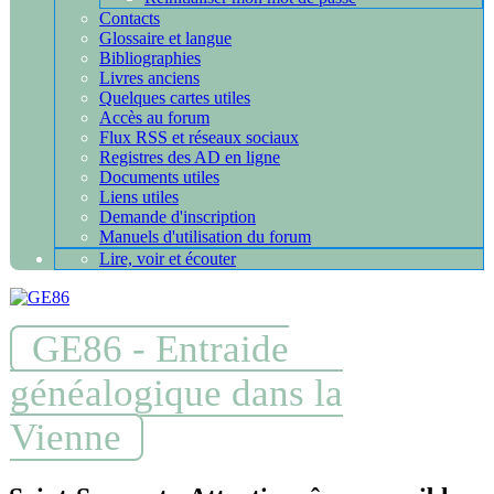
Contacts
Glossaire et langue
Bibliographies
Livres anciens
Quelques cartes utiles
Accès au forum
Flux RSS et réseaux sociaux
Registres des AD en ligne
Documents utiles
Liens utiles
Demande d'inscription
Manuels d'utilisation du forum
Lire, voir et écouter
GE86 - Entraide
généalogique dans la
Vienne