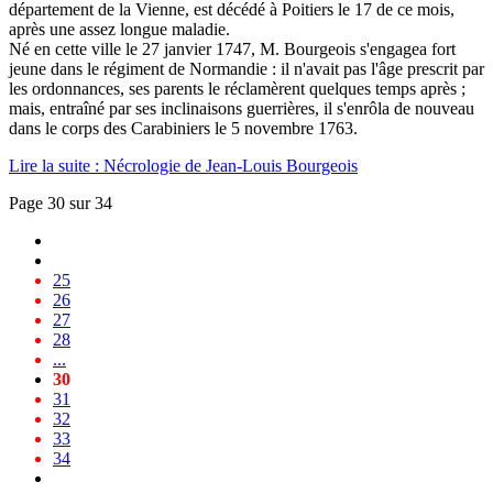
département de la Vienne, est décédé à Poitiers le 17 de ce mois,
après une assez longue maladie.
Né en cette ville le 27 janvier 1747, M. Bourgeois s'engagea fort
jeune dans le régiment de Normandie : il n'avait pas l'âge prescrit par
les ordonnances, ses parents le réclamèrent quelques temps après ;
mais, entraîné par ses inclinaisons guerrières, il s'enrôla de nouveau
dans le corps des Carabiniers le 5 novembre 1763.
Lire la suite : Nécrologie de Jean-Louis Bourgeois
Page 30 sur 34
25
26
27
28
...
30
31
32
33
34