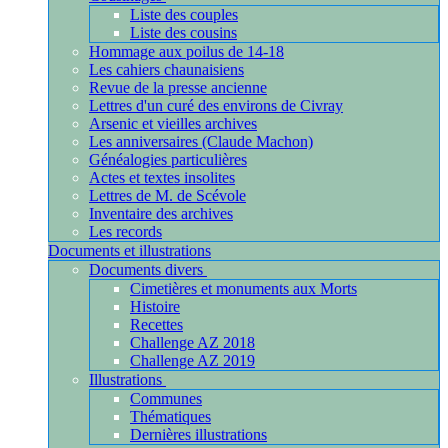
Liste des couples
Liste des cousins
Hommage aux poilus de 14-18
Les cahiers chaunaisiens
Revue de la presse ancienne
Lettres d'un curé des environs de Civray
Arsenic et vieilles archives
Les anniversaires (Claude Machon)
Généalogies particulières
Actes et textes insolites
Lettres de M. de Scévole
Inventaire des archives
Les records
Documents et illustrations
Documents divers
Cimetières et monuments aux Morts
Histoire
Recettes
Challenge AZ 2018
Challenge AZ 2019
Illustrations
Communes
Thématiques
Dernières illustrations