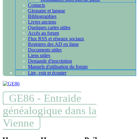
Contacts
Glossaire et langue
Bibliographies
Livres anciens
Quelques cartes utiles
Accès au forum
Flux RSS et réseaux sociaux
Registres des AD en ligne
Documents utiles
Liens utiles
Demande d'inscription
Manuels d'utilisation du forum
Lire, voir et écouter
GE86 - Entraide
généalogique dans la
Vienne