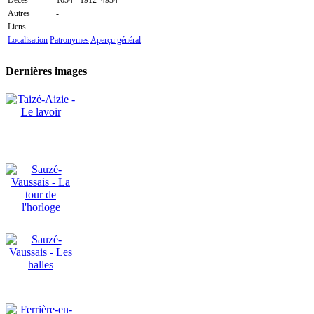
Décès
1654 - 1912
4934
Autres
-
Liens
Localisation
Patronymes
Aperçu général
Dernières images