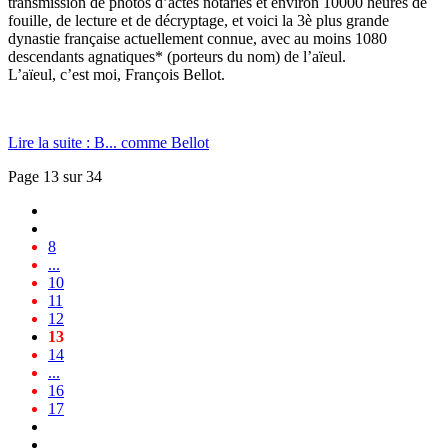
transmission de photos d’actes notariés et environ 10000 heures de
fouille, de lecture et de décryptage, et voici la 3è plus grande
dynastie française actuellement connue, avec au moins 1080
descendants agnatiques* (porteurs du nom) de l’aïeul.
L’aïeul, c’est moi, François Bellot.
Lire la suite : B... comme Bellot
Page 13 sur 34
8
...
10
11
12
13
14
...
16
17