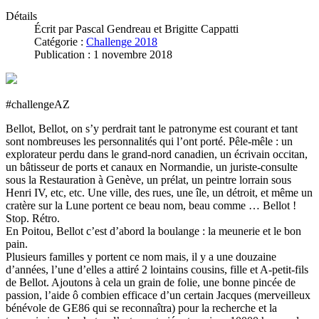
Détails
Écrit par
Pascal Gendreau et Brigitte Cappatti
Catégorie :
Challenge 2018
Publication : 1 novembre 2018
#challengeAZ
Bellot, Bellot, on s’y perdrait tant le patronyme est courant et tant
sont nombreuses les personnalités qui l’ont porté. Pêle-mêle : un
explorateur perdu dans le grand-nord canadien, un écrivain occitan,
un bâtisseur de ports et canaux en Normandie, un juriste-consulte
sous la Restauration à Genève, un prélat, un peintre lorrain sous
Henri IV, etc, etc. Une ville, des rues, une île, un détroit, et même un
cratère sur la Lune portent ce beau nom, beau comme … Bellot !
Stop. Rétro.
En Poitou, Bellot c’est d’abord la boulange : la meunerie et le bon
pain.
Plusieurs familles y portent ce nom mais, il y a une douzaine
d’années, l’une d’elles a attiré 2 lointains cousins, fille et A-petit-fils
de Bellot. Ajoutons à cela un grain de folie, une bonne pincée de
passion, l’aide ô combien efficace d’un certain Jacques (merveilleux
bénévole de GE86 qui se reconnaîtra) pour la recherche et la