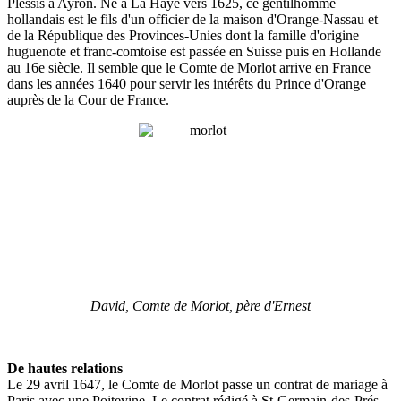
Plessis à Ayron. Né à La Haye vers 1625, ce gentilhomme
hollandais est le fils d'un officier de la maison d'Orange-Nassau et
de la République des Provinces-Unies dont la famille d'origine
huguenote et franc-comtoise est passée en Suisse puis en Hollande
au 16e siècle. Il semble que le Comte de Morlot arrive en France
dans les années 1640 pour servir les intérêts du Prince d'Orange
auprès de la Cour de France.
David, Comte de Morlot, père d'Ernest
De hautes relations
Le 29 avril 1647, le Comte de Morlot passe un contrat de mariage à
Paris avec une Poitevine. Le contrat rédigé à St-Germain-des-Prés