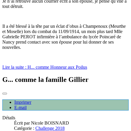
Je n’ai retrouvé aucun courrier écrit à son épouse, je pense qu’elle a
tout détruit.
Il a été blessé à la tête par un éclat d’obus à Champenoux (Meurthe
et Moselle) lors du combat du 11/09/1914, un mois plus tard Mlle
Gabrielle PEROT infirmière à l’ambulance du lycée Poincaré de
Nancy prend contact avec son épouse pour lui donner de ses
nouvelles.
Lire la suite : H... comme Honneur aux Poilus
G... comme la famille Gillier
Imprimer
E-mail
Détails
Écrit par
Nicole BOISNARD
Catégorie :
Challenge 2018