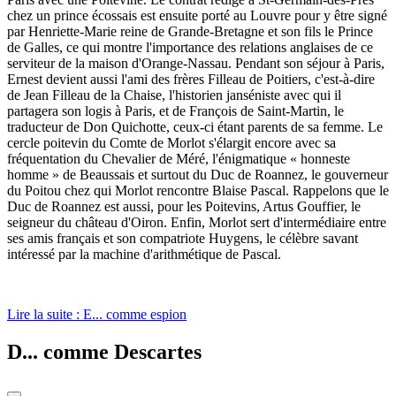
chez un prince écossais est ensuite porté au Louvre pour y être signé
par Henriette-Marie reine de Grande-Bretagne et son fils le Prince
de Galles, ce qui montre l'importance des relations anglaises de ce
serviteur de la maison d'Orange-Nassau. Pendant son séjour à Paris,
Ernest devient aussi l'ami des frères Filleau de Poitiers, c'est-à-dire
de Jean Filleau de la Chaise, l'historien janséniste avec qui il
partagera son logis à Paris, et de François de Saint-Martin, le
traducteur de Don Quichotte, ceux-ci étant parents de sa femme. Le
cercle poitevin du Comte de Morlot s'élargit encore avec sa
fréquentation du Chevalier de Méré, l'énigmatique « honneste
homme » de Beaussais et surtout du Duc de Roannez, le gouverneur
du Poitou chez qui Morlot rencontre Blaise Pascal. Rappelons que le
Duc de Roannez est aussi, pour les Poitevins, Artus Gouffier, le
seigneur du château d'Oiron. Enfin, Morlot sert d'intermédiaire entre
ses amis français et son compatriote Huygens, le célèbre savant
intéressé par la machine d'arithmétique de Pascal.
Lire la suite : E... comme espion
D... comme Descartes